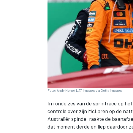
INDYCAR
Foto: Andy Hone/ LAT Images via Getty Images
In ronde zes van de sprintrace op he
controle over zijn
McLaren
op de natt
WEC
DTM
Australiër spinde, raakte de baanafzet
dat moment derde en liep daardoor zes