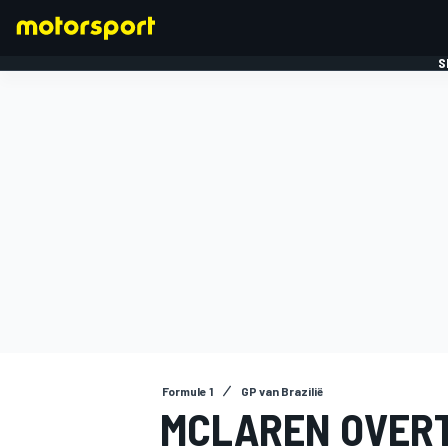
S
FORMULE 1
Formule 1
GP van Brazilië
MCLAREN OVERTU