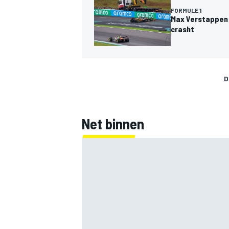
FORMULE 1
Max Verstappen v
crasht
D
MEER RACEKLASSEN
Net binnen