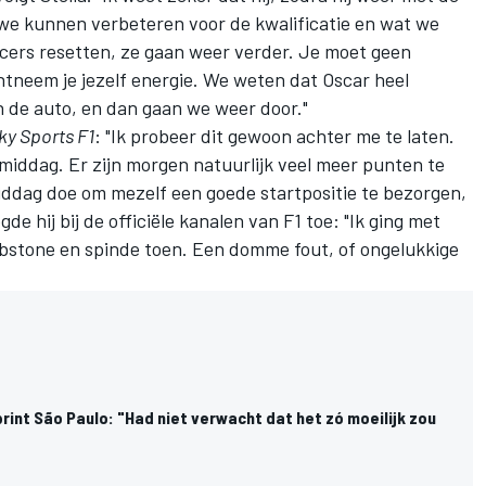
we kunnen verbeteren voor de kwalificatie en wat we
cers resetten, ze gaan weer verder. Je moet geen
tneem je jezelf energie. We weten dat Oscar heel
n de auto, en dan gaan we weer door."
ky Sports F1
: "Ik probeer dit gewoon achter me te laten.
middag. Er zijn morgen natuurlijk veel meer punten te
iddag doe om mezelf een goede startpositie te bezorgen,
e hij bij de officiële kanalen van F1 toe: "Ik ging met
erbstone en spinde toen. Een domme fout, of ongelukkige
print São Paulo: "Had niet verwacht dat het zó moeilijk zou