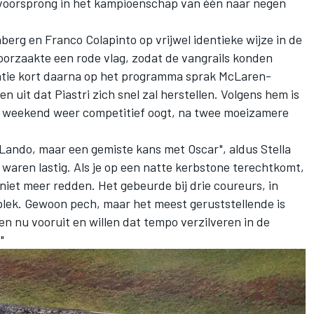
 voorsprong in het kampioenschap van één naar negen
nberg
en
Franco Colapinto
op vrijwel identieke wijze in de
oorzaakte een rode vlag, zodat de vangrails konden
atie kort daarna op het programma sprak McLaren-
 uit dat Piastri zich snel zal herstellen. Volgens hem is
dit weekend weer competitief oogt, na twee moeizamere
 Lando, maar een gemiste kans met Oscar", aldus Stella
waren lastig. Als je op een natte kerbstone terechtkomt,
 niet meer redden. Het gebeurde bij drie coureurs, in
plek. Gewoon pech, maar het meest geruststellende is
en nu vooruit en willen dat tempo verzilveren in de
"