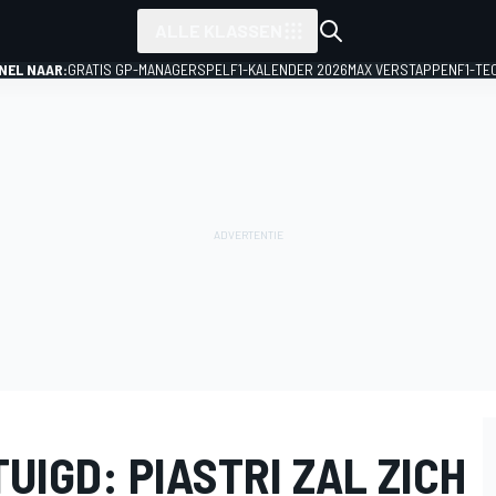
ALLE KLASSEN
NEL NAAR:
GRATIS GP-MANAGERSPEL
F1-KALENDER 2026
MAX VERSTAPPEN
F1-TE
IGD: PIASTRI ZAL ZICH