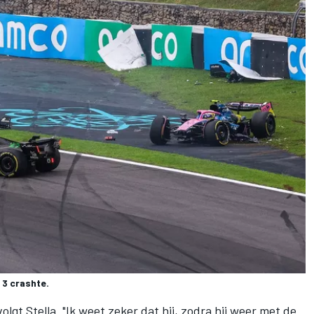
 3 crashte.
volgt Stella. "Ik weet zeker dat hij, zodra hij weer met de