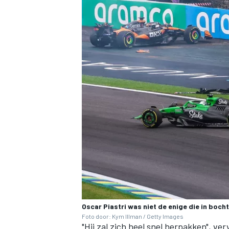
Oscar Piastri was niet de enige die in bocht
Foto door: Kym Illman / Getty Images
"Hij zal zich heel snel herpakken", ver