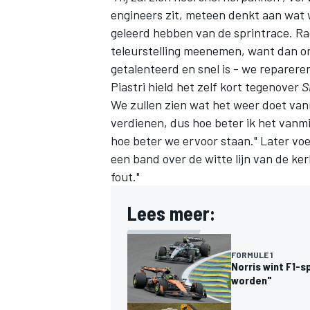
engineers zit, meteen denkt aan wat 
geleerd hebben van de sprintrace. Ra
teleurstelling meenemen, want dan on
getalenteerd en snel is - we reparere
Piastri hield het zelf kort tegenover
S
We zullen zien wat het weer doet van
verdienen, dus hoe beter ik het vanm
hoe beter we ervoor staan." Later voegd
een band over de witte lijn van de k
fout."
Lees meer:
FORMULE 1
Norris wint F1-s
worden"