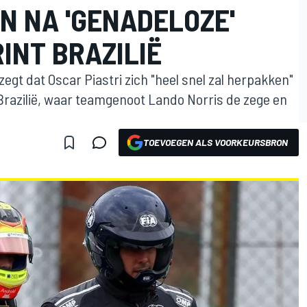
N NA 'GENADELOZE'
RINT BRAZILIË
gt dat Oscar Piastri zich "heel snel zal herpakken"
 Brazilië, waar teamgenoot Lando Norris de zege en
TOEVOEGEN ALS VOORKEURSBRON