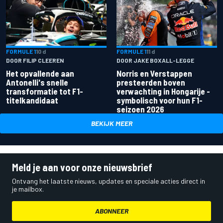
FORMULE 1
10 d
FORMULE 1
11 d
DOOR FILIP CLEEREN
DOOR JAKE BOXALL-LEGGE
Het opvallende aan
Norris en Verstappen
Antonelli's snelle
presteerden boven
transformatie tot F1-
verwachting in Hongarije -
titelkandidaat
symbolisch voor hun F1-
seizoen 2026
BEKIJK MEER
Meld je aan voor onze nieuwsbrief
Ontvang het laatste nieuws, updates en speciale acties direct in
je mailbox.
ABONNEER