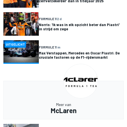
zelfverzekerder’ dan in titeljaar 2025
FORMULE 1
12 d
Norris: 'Ik was in elk opzicht beter dan Piastri'
in strijd om zege
UITGELICHT
FORMULE 1
1 m
Max Verstappen, Mercedes en Oscar Piastri: De
cruciale factoren op de F1-rijdersmarkt
Meer van
McLaren