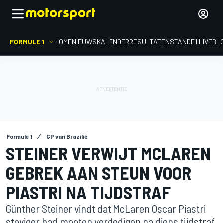
FORMULE 1
HOME
NIEUWS
KALENDER
RESULTATEN
STAND
F1 LIVEBL
Formule 1
GP van Brazilië
STEINER VERWIJT MCLAREN
GEBREK AAN STEUN VOOR
PIASTRI NA TIJDSTRAF
Günther Steiner vindt dat McLaren Oscar Piastri
steviger had moeten verdedigen na diens tijdstraf