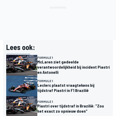
Lees ook:
FORMULE 1
McLaren ziet gedeelde
verantwoordelijkheid bij incident Piastri
en Antonelli
FORMULE 1
Leclerc plaatst vraagtekens bij
tijdstraf Piastri in F1 Brazilië
FORMULE 1
Piastri over tijdstraf in Brazilië: "Zou
het exact zo opnieuw doen"