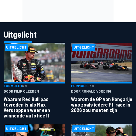
Uitgelicht
UITGELICHT
UITGELICHT
FORMULE 1
6 d
FORMULE 1
7 d
DOOR FILIP CLEEREN
DOOR RONALD VORDING
Waarom Red Bull pas
Waarom de GP van Hongarije
tevreden is als Max
was zoals iedere F1-race in
Verstappen weer een
2026 zou moeten zijn
winnende auto heeft
UITGELICHT
UITGELICHT