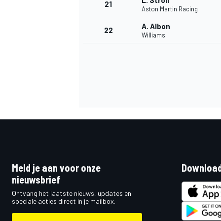
L. Stroll
21
Aston Martin Racing
A. Albon
22
Williams
Meld je aan voor onze
Download
nieuwsbrief
Ontvang het laatste nieuws, updates en
speciale acties direct in je mailbox.