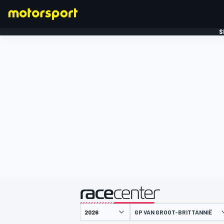
S
FORMULE 1
gepresenteerd door
GP VAN GROOT-BRITTANNIË