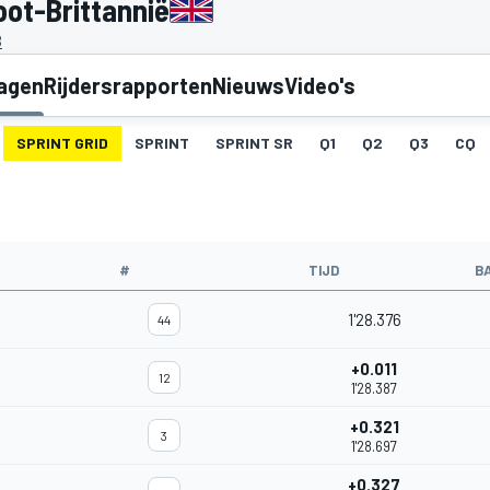
oot-Brittannië
B
lagen
Rijdersrapporten
Nieuws
Video's
SPRINT GRID
SPRINT
SPRINT SR
Q1
Q2
Q3
CQ
#
TIJD
B
1'28.376
44
+0.011
12
1'28.387
+0.321
3
1'28.697
+0.327