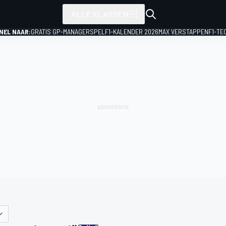
ALLE KLASSEN
NEL NAAR:
GRATIS GP-MANAGERSPEL
F1-KALENDER 2026
MAX VERSTAPPEN
F1-TE