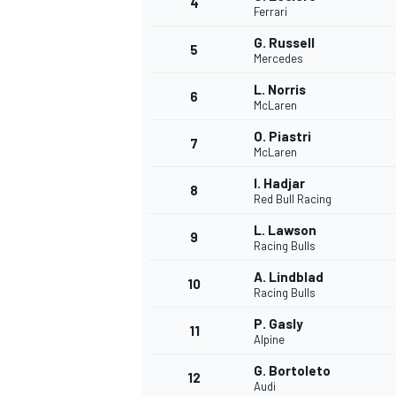
4
Ferrari
G. Russell
5
Mercedes
INDYCAR
L. Norris
6
McLaren
O. Piastri
7
McLaren
I. Hadjar
8
Red Bull Racing
L. Lawson
9
Racing Bulls
A. Lindblad
10
Racing Bulls
P. Gasly
11
WEC
DTM
Alpine
G. Bortoleto
12
Audi