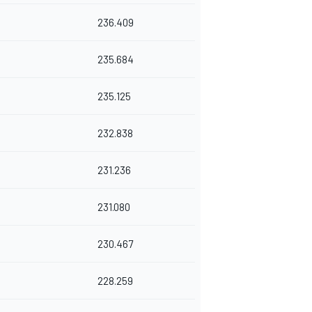
236.409
235.684
235.125
232.838
231.236
231.080
230.467
228.259