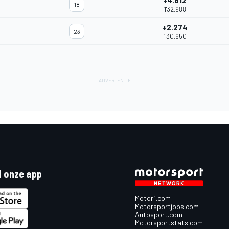
+4.612
18
1'32.988
+2.274
23
1'30.650
 onze app
Motor1.com
Motorsportjobs.com
Autosport.com
Motorsportstats.com