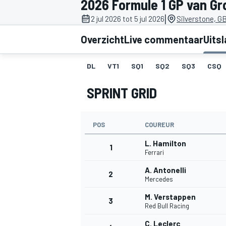
2026 Formule 1 GP van Gr
|
2 jul 2026 tot 5 jul 2026
Silverstone, G
Overzicht
Live commentaar
Uits
DL
VT1
SQ1
SQ2
SQ3
CSQ
SPRINT GRID
MOTOGP
POS
COUREUR
L. Hamilton
1
Ferrari
A. Antonelli
2
Mercedes
M. Verstappen
3
Red Bull Racing
C. Leclerc