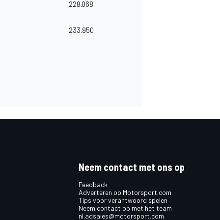
228.068
233.950
Neem contact met ons op
Feedback
Adverteren op Motorsport.com
Tips voor verantwoord spelen
Neem contact op met het team
nl.adsales@motorsport.com