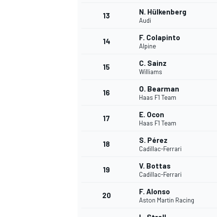
N. Hülkenberg
13
Audi
F. Colapinto
14
Alpine
C. Sainz
15
Williams
O. Bearman
16
Haas F1 Team
E. Ocon
17
Haas F1 Team
S. Pérez
18
Cadillac-Ferrari
V. Bottas
19
Cadillac-Ferrari
F. Alonso
20
Aston Martin Racing