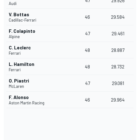
47
29.926
Audi
V. Bottas
46
29.584
Cadillac-Ferrari
F. Colapinto
47
29.461
Alpine
C. Leclerc
48
28.887
Ferrari
L. Hamilton
48
28.732
Ferrari
O. Piastri
47
29.081
McLaren
F. Alonso
46
29.964
Aston Martin Racing