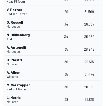
Haas F1 Team
V. Bottas
29
31.599
Cadillac-Ferrari
G. Russell
34
28.337
Mercedes
N. Hülkenberg
34
35.858
Audi
A. Antonelli
35
28.948
Mercedes
O. Piastri
36
29.515
McLaren
A. Albon
35
31.474
Williams
M. Verstappen
38
28.950
Red Bull Racing
L. Norris
38
29.818
McLaren