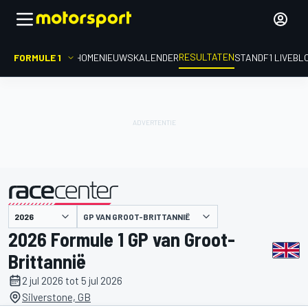
RESULTATEN
FORMULE 1
HOME
NIEUWS
KALENDER
STAND
F1 LIVEBL
GP VAN GROOT-BRITTANNIË
gepresenteerd door
2026 Formule 1 GP van Groot-
Brittannië
2 jul 2026 tot 5 jul 2026
Silverstone, GB