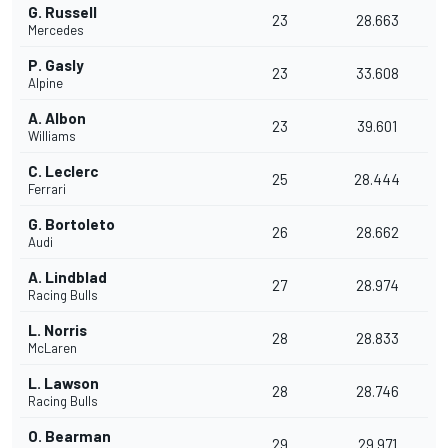
G. Russell
23
28.663
Mercedes
P. Gasly
23
33.608
Alpine
A. Albon
23
39.601
Williams
C. Leclerc
25
28.444
Ferrari
G. Bortoleto
26
28.662
Audi
A. Lindblad
27
28.974
Racing Bulls
L. Norris
28
28.833
McLaren
L. Lawson
28
28.746
Racing Bulls
O. Bearman
29
29.971