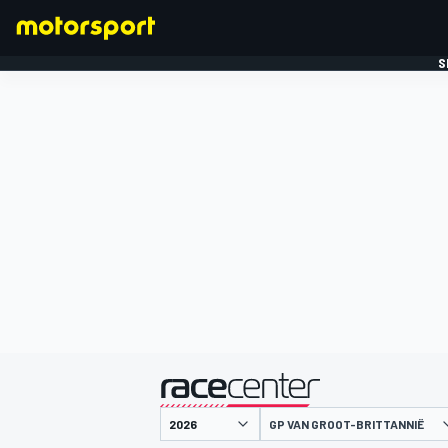
S
FORMULE 1
gepresenteerd door
GP VAN GROOT-BRITTANNIË