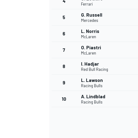
4
Ferrari
G. Russell
5
Mercedes
INDYCAR
L. Norris
6
McLaren
O. Piastri
7
McLaren
I. Hadjar
8
Red Bull Racing
L. Lawson
9
Racing Bulls
A. Lindblad
10
Racing Bulls
WEC
DTM