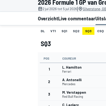
2026 Formule 1 GP van Gr
|
2 jul 2026 tot 5 jul 2026
Silverstone, G
Overzicht
Live commentaar
Uits
DL
VT1
SQ1
SQ2
SQ3
CSQ
SQ3
MOTOGP
POS
COUREUR
L. Hamilton
1
Ferrari
A. Antonelli
2
Mercedes
M. Verstappen
3
Red Bull Racing
C. Leclerc