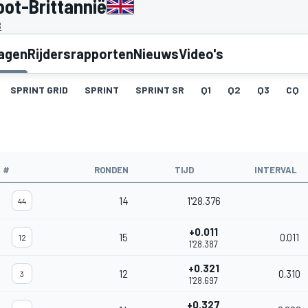
oot-Brittannië
B
lagen
Rijdersrapporten
Nieuws
Video's
SPRINT GRID
SPRINT
SPRINT SR
Q1
Q2
Q3
CQ
#
RONDEN
TIJD
INTERVAL
14
1'28.376
44
+0.011
15
0.011
12
1'28.387
+0.321
12
0.310
3
1'28.697
+0.327