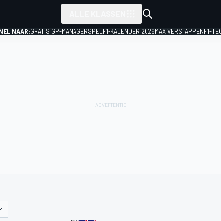
ALLE KLASSEN
NEL NAAR:
GRATIS GP-MANAGERSPEL
F1-KALENDER 2026
MAX VERSTAPPEN
F1-TE