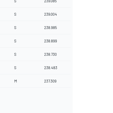
S
239.085
S
239.004
S
238.985
S
238.899
S
238.730
S
238.483
M
237.309