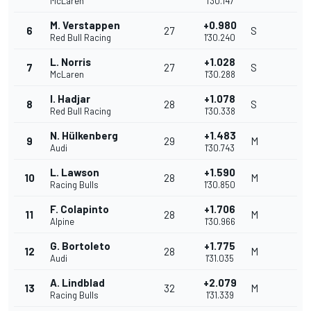
McLaren
1'30.147
M. Verstappen
+0.980
6
27
S
Red Bull Racing
1'30.240
L. Norris
+1.028
7
27
S
McLaren
1'30.288
I. Hadjar
+1.078
8
28
S
Red Bull Racing
1'30.338
N. Hülkenberg
+1.483
9
29
M
Audi
1'30.743
L. Lawson
+1.590
10
28
M
Racing Bulls
1'30.850
F. Colapinto
+1.706
11
28
M
Alpine
1'30.966
G. Bortoleto
+1.775
12
28
M
Audi
1'31.035
A. Lindblad
+2.079
13
32
M
Racing Bulls
1'31.339