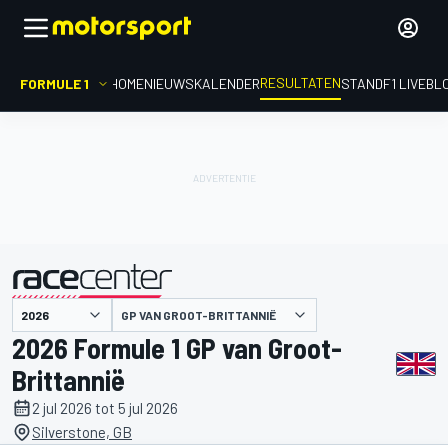
RESULTATEN
FORMULE 1
HOME
NIEUWS
KALENDER
STAND
F1 LIVEBL
GP VAN GROOT-BRITTANNIË
gepresenteerd door
2026 Formule 1 GP van Groot-
Brittannië
2 jul 2026 tot 5 jul 2026
Silverstone, GB