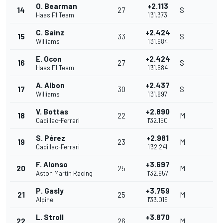
O. Bearman
+2.113
14
27
S
Haas F1 Team
1'31.373
C. Sainz
+2.424
15
33
S
Williams
1'31.684
E. Ocon
+2.424
16
27
S
Haas F1 Team
1'31.684
A. Albon
+2.437
17
30
S
Williams
1'31.697
V. Bottas
+2.890
18
22
M
Cadillac-Ferrari
1'32.150
S. Pérez
+2.981
19
23
M
Cadillac-Ferrari
1'32.241
F. Alonso
+3.697
20
25
M
Aston Martin Racing
1'32.957
P. Gasly
+3.759
21
25
M
Alpine
1'33.019
L. Stroll
+3.870
22
26
M