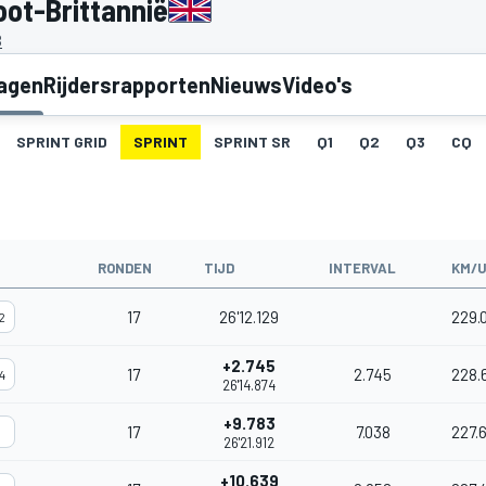
oot-Brittannië
B
lagen
Rijdersrapporten
Nieuws
Video's
SPRINT GRID
SPRINT
SPRINT SR
Q1
Q2
Q3
CQ
RONDEN
TIJD
INTERVAL
KM/
17
26'12.129
229.
2
+2.745
17
2.745
228.
4
26'14.874
+9.783
17
7.038
227.
1
26'21.912
+10.639