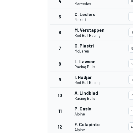
4
6
Mercedes
C. Leclerc
5
1
Ferrari
INDYCAR
M. Verstappen
6
Red Bull Racing
O. Piastri
7
8
McLaren
L. Lawson
8
3
Racing Bulls
I. Hadjar
9
Red Bull Racing
A. Lindblad
10
4
Racing Bulls
P. Gasly
11
1
WEC
DTM
Alpine
F. Colapinto
12
4
Alpine