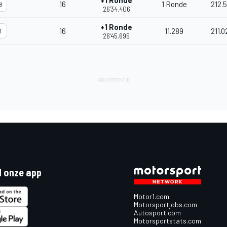
+1 Ronde
16
1 Ronde
212.5
8
26'34.406
+1 Ronde
16
11.289
211.0
1
26'45.695
 onze app
Motor1.com
Motorsportjobs.com
Autosport.com
Motorsportstats.com