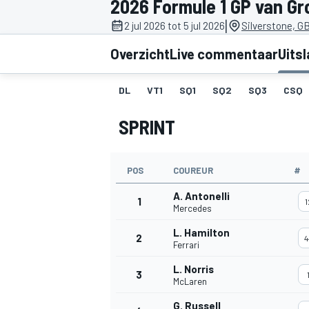
2026 Formule 1 GP van Gr
|
2 jul 2026 tot 5 jul 2026
Silverstone, G
Overzicht
Live commentaar
Uits
DL
VT1
SQ1
SQ2
SQ3
CSQ
SPRINT
MOTOGP
POS
COUREUR
#
A. Antonelli
1
1
Mercedes
L. Hamilton
2
4
Ferrari
L. Norris
3
McLaren
G. Russell