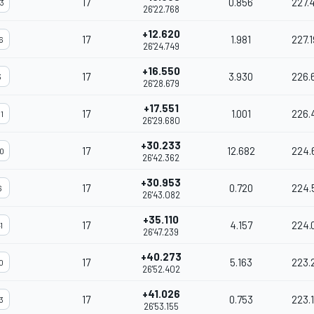
17
0.856
227.
3
26'22.768
+12.620
17
1.981
227.
6
26'24.749
+16.550
17
3.930
226.
3
26'28.679
+17.551
17
1.001
226.
1
26'29.680
+30.233
17
12.682
224.
0
26'42.362
+30.953
17
0.720
224.
6
26'43.082
+35.110
17
4.157
224.
1
26'47.239
+40.273
17
5.163
223.
0
26'52.402
+41.026
17
0.753
223.
3
26'53.155