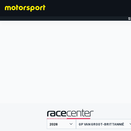
S
FORMULE 1
gepresenteerd door
GP VAN GROOT-BRITTANNIË