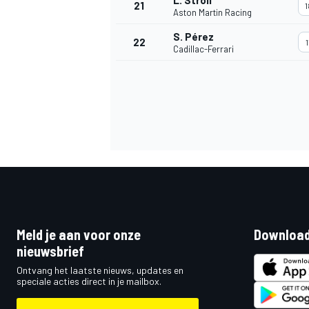
L. Stroll
21
1
Aston Martin Racing
S. Pérez
22
1
Cadillac-Ferrari
Meld je aan voor onze
Download
nieuwsbrief
Ontvang het laatste nieuws, updates en
speciale acties direct in je mailbox.