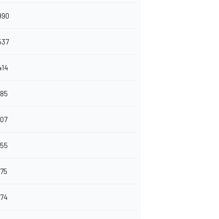
990
537
414
985
907
855
575
374