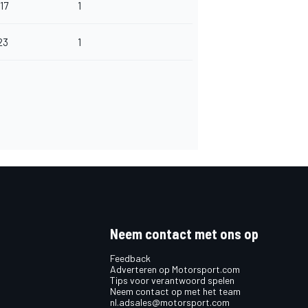
17
1
23
1
Neem contact met ons op
Feedback
Adverteren op Motorsport.com
Tips voor verantwoord spelen
Neem contact op met het team
nl.adsales@motorsport.com