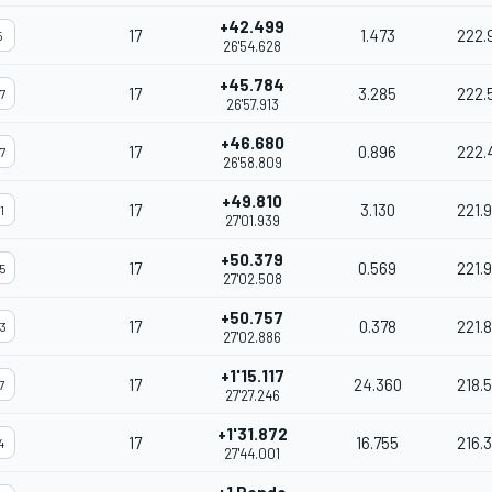
+42.499
17
1.473
222.
5
26'54.628
+45.784
17
3.285
222.
7
26'57.913
+46.680
17
0.896
222.
7
26'58.809
+49.810
17
3.130
221.
1
27'01.939
+50.379
17
0.569
221.
5
27'02.508
+50.757
17
0.378
221.
3
27'02.886
+1'15.117
17
24.360
218.
7
27'27.246
+1'31.872
17
16.755
216.
4
27'44.001