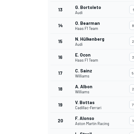
G. Bortoleto
13
Audi
O. Bearman
14
8
Haas F1 Team
N. Hülkenberg
15
2
Audi
E. Ocon
16
3
Haas F1 Team
C. Sainz
17
5
Williams
A. Albon
18
2
Williams
V. Bottas
19
7
Cadillac-Ferrari
F. Alonso
20
1
Aston Martin Racing