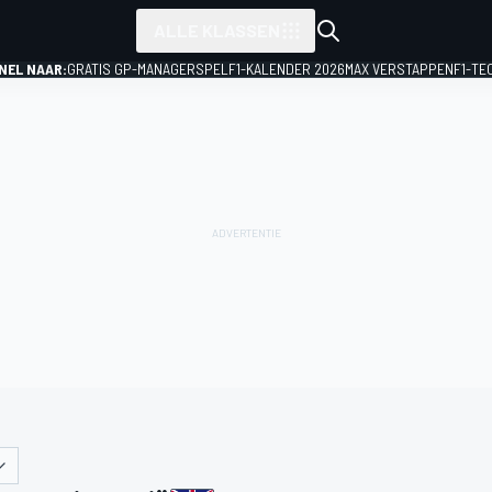
ALLE KLASSEN
NEL NAAR:
GRATIS GP-MANAGERSPEL
F1-KALENDER 2026
MAX VERSTAPPEN
F1-TE