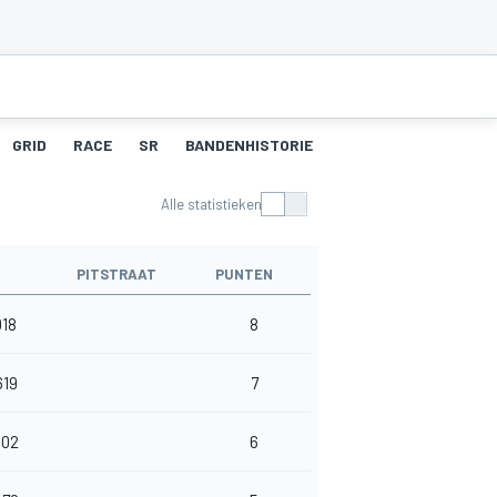
GRID
RACE
SR
BANDENHISTORIE
PITSTOPS
Alle statistieken
U
PITSTRAAT
PUNTEN
018
8
619
7
602
6