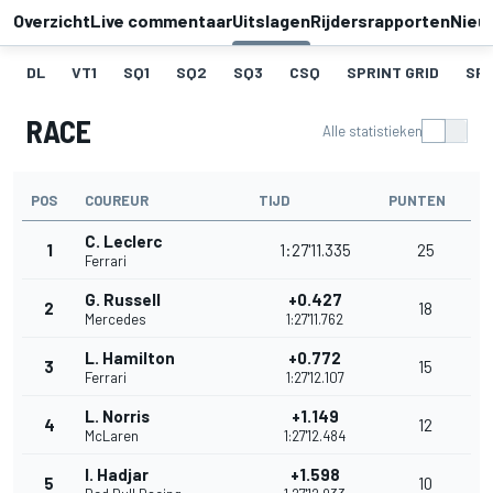
Overzicht
Live commentaar
Uitslagen
Rijdersrapporten
Nieu
DL
VT1
SQ1
SQ2
SQ3
CSQ
SPRINT GRID
SPR
RACE
Alle statistieken
POS
COUREUR
TIJD
PUNTEN
C. Leclerc
1
1:27'11.335
25
Ferrari
G. Russell
+0.427
2
18
Mercedes
1:27'11.762
L. Hamilton
+0.772
3
15
Ferrari
1:27'12.107
L. Norris
+1.149
4
12
McLaren
1:27'12.484
I. Hadjar
+1.598
5
10