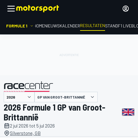
RESULTATEN
FORMULE 1
HOME
NIEUWS
KALENDER
STAND
F1 LIVEBL
GP VAN GROOT-BRITTANNIË
gepresenteerd door
2026 Formule 1 GP van Groot-
Brittannië
2 jul 2026 tot 5 jul 2026
Silverstone, GB