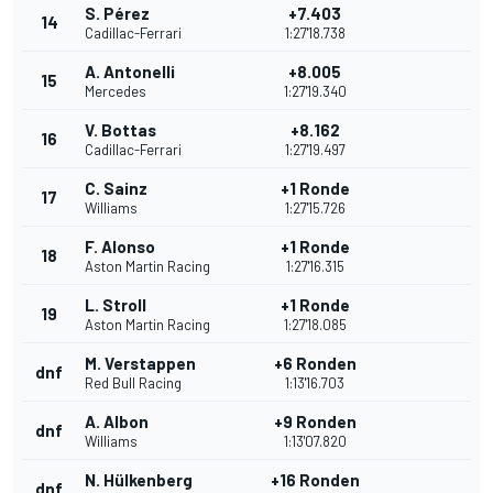
S. Pérez
+7.403
14
Cadillac-Ferrari
1:27'18.738
A. Antonelli
+8.005
15
Mercedes
1:27'19.340
V. Bottas
+8.162
16
Cadillac-Ferrari
1:27'19.497
C. Sainz
+1 Ronde
17
Williams
1:27'15.726
F. Alonso
+1 Ronde
18
Aston Martin Racing
1:27'16.315
L. Stroll
+1 Ronde
19
Aston Martin Racing
1:27'18.085
M. Verstappen
+6 Ronden
dnf
Red Bull Racing
1:13'16.703
A. Albon
+9 Ronden
dnf
Williams
1:13'07.820
N. Hülkenberg
+16 Ronden
dnf