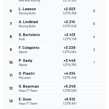
Red Bull Racing
1:27'12.933
L. Lawson
+2.023
6
8
Racing Bulls
1:27'13.358
A. Lindblad
+2.214
7
6
Racing Bulls
1:27'13.549
G. Bortoleto
+2.413
8
4
Audi
1:27'13.748
F. Colapinto
+3.229
9
2
Alpine
1:27'14.564
P. Gasly
+3.445
10
1
Alpine
1:27'14.780
O. Piastri
+4.014
11
McLaren
1:27'15.349
O. Bearman
+5.245
12
Haas F1 Team
1:27'16.580
E. Ocon
+5.512
13
Haas F1 Team
1:27'16.847