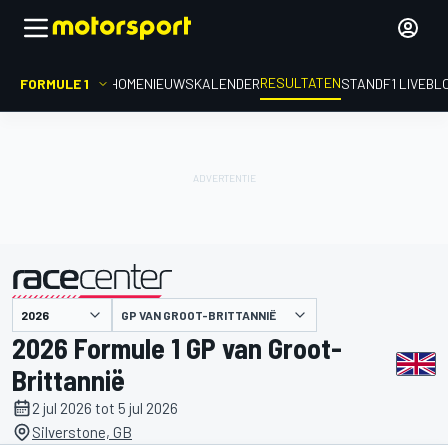
RESULTATEN
FORMULE 1
HOME
NIEUWS
KALENDER
STAND
F1 LIVEBL
GP VAN GROOT-BRITTANNIË
gepresenteerd door
2026 Formule 1 GP van Groot-
Brittannië
2 jul 2026 tot 5 jul 2026
Silverstone, GB