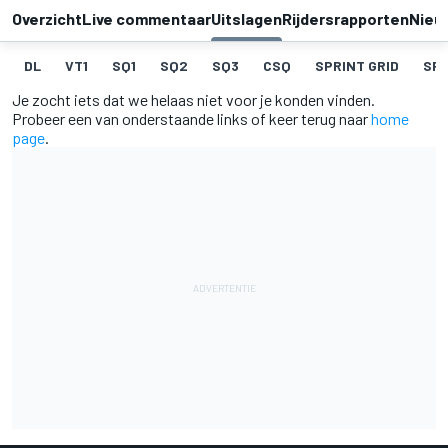
Overzicht
Live commentaar
Uitslagen
Rijdersrapporten
Nieu
DL
VT1
SQ1
SQ2
SQ3
CSQ
SPRINT GRID
SPR
Je zocht iets dat we helaas niet voor je konden vinden.
Probeer een van onderstaande links of keer terug naar
home
page
.