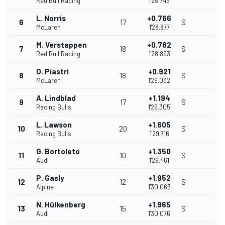
Red Bull Racing
1'28.746
L. Norris
+0.766
6
17
S
McLaren
1'28.877
M. Verstappen
+0.782
7
18
S
Red Bull Racing
1'28.893
O. Piastri
+0.921
8
18
S
McLaren
1'29.032
A. Lindblad
+1.194
9
17
S
Racing Bulls
1'29.305
L. Lawson
+1.605
10
20
S
Racing Bulls
1'29.716
G. Bortoleto
+1.350
11
10
S
Audi
1'29.461
P. Gasly
+1.952
12
12
S
Alpine
1'30.063
N. Hülkenberg
+1.965
13
15
S
Audi
1'30.076