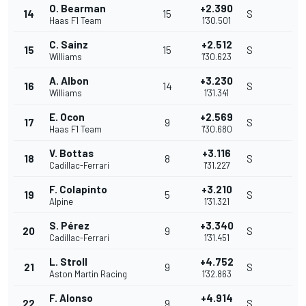
O. Bearman
+2.390
14
15
S
Haas F1 Team
1'30.501
C. Sainz
+2.512
15
15
S
Williams
1'30.623
A. Albon
+3.230
16
14
S
Williams
1'31.341
E. Ocon
+2.569
17
9
S
Haas F1 Team
1'30.680
V. Bottas
+3.116
18
8
S
Cadillac-Ferrari
1'31.227
F. Colapinto
+3.210
19
5
S
Alpine
1'31.321
S. Pérez
+3.340
20
9
S
Cadillac-Ferrari
1'31.451
L. Stroll
+4.752
21
9
S
Aston Martin Racing
1'32.863
F. Alonso
+4.914
22
9
S