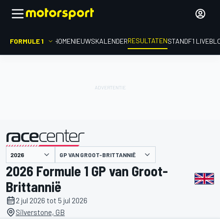
RESULTATEN
FORMULE 1
HOME
NIEUWS
KALENDER
STAND
F1 LIVEBL
GP VAN GROOT-BRITTANNIË
gepresenteerd door
2026 Formule 1 GP van Groot-
Brittannië
2 jul 2026 tot 5 jul 2026
Silverstone, GB