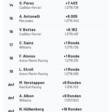
S. Pérez
+7.403
14
Cadillac-Ferrari
1:27'18.738
A. Antonelli
+8.005
15
Mercedes
1:27'19.340
V. Bottas
+8.162
16
Cadillac-Ferrari
1:27'19.497
C. Sainz
+1 Ronde
17
Williams
1:27'15.726
F. Alonso
+1 Ronde
18
Aston Martin Racing
1:27'16.315
L. Stroll
+1 Ronde
19
Aston Martin Racing
1:27'18.085
M. Verstappen
+6 Ronden
dnf
Red Bull Racing
1:13'16.703
A. Albon
+9 Ronden
dnf
Williams
1:13'07.820
N. Hülkenberg
+16 Ronden
dnf