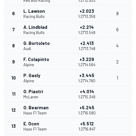
Red Bull Racing
1:27'12.933
L. Lawson
+2.023
6
8
Racing Bulls
1:27'13.358
A. Lindblad
+2.214
7
6
Racing Bulls
1:27'13.549
G. Bortoleto
+2.413
8
4
Audi
1:27'13.748
F. Colapinto
+3.229
9
2
Alpine
1:27'14.564
P. Gasly
+3.445
10
1
Alpine
1:27'14.780
O. Piastri
+4.014
11
McLaren
1:27'15.349
O. Bearman
+5.245
12
Haas F1 Team
1:27'16.580
E. Ocon
+5.512
13
Haas F1 Team
1:27'16.847