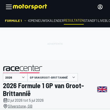
RESULTATEN
FORMULE 1
HOME
NIEUWS
KALENDER
STAND
F1 LIVEBL
GP VAN GROOT-BRITTANNIË
gepresenteerd door
2026 Formule 1 GP van Groot-
Brittannië
2 jul 2026 tot 5 jul 2026
Silverstone, GB