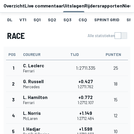
Overzicht
Live commentaar
Uitslagen
Rijdersrapporten
Nieu
DL
VT1
SQ1
SQ2
SQ3
CSQ
SPRINT GRID
SPR
RACE
Alle statistieken
POS
COUREUR
TIJD
PUNTEN
C. Leclerc
1
1:27'11.335
25
Ferrari
G. Russell
+0.427
2
18
Mercedes
1:27'11.762
L. Hamilton
+0.772
3
15
Ferrari
1:27'12.107
L. Norris
+1.149
4
12
McLaren
1:27'12.484
I. Hadjar
+1.598
5
10