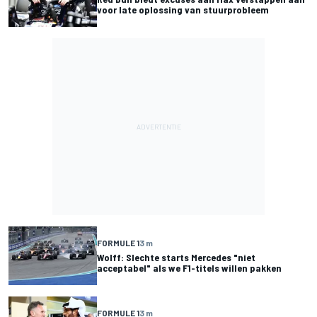
voor late oplossing van stuurprobleem
FORMULE 1
3 m
Wolff: Slechte starts Mercedes "niet
acceptabel" als we F1-titels willen pakken
FORMULE 1
3 m