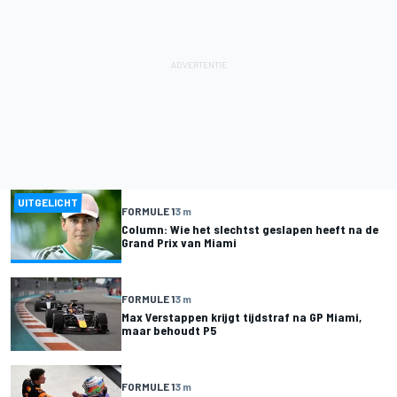
UITGELICHT
FORMULE 1
3 m
Column: Wie het slechtst geslapen heeft na de
Grand Prix van Miami
FORMULE 1
3 m
Max Verstappen krijgt tijdstraf na GP Miami,
maar behoudt P5
FORMULE 1
3 m