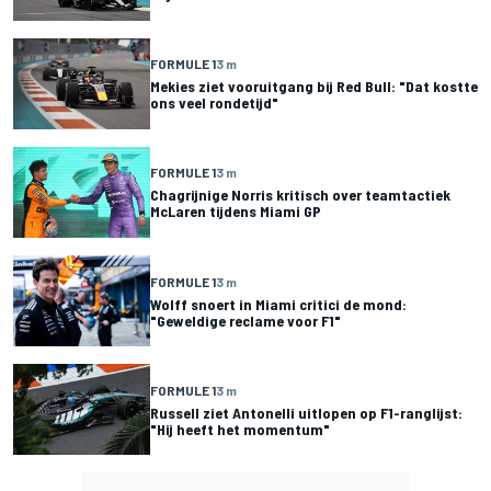
FORMULE 1
3 m
Mekies ziet vooruitgang bij Red Bull: "Dat kostte
ons veel rondetijd"
FORMULE 1
3 m
Chagrijnige Norris kritisch over teamtactiek
McLaren tijdens Miami GP
FORMULE 1
3 m
Wolff snoert in Miami critici de mond:
"Geweldige reclame voor F1"
FORMULE 1
3 m
Russell ziet Antonelli uitlopen op F1-ranglijst:
"Hij heeft het momentum"