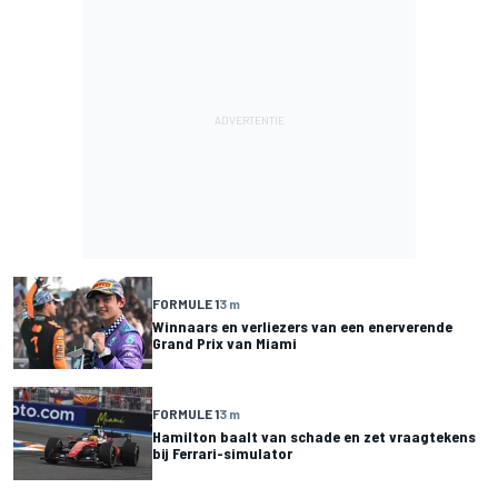
FORMULE 1
3 m
Winnaars en verliezers van een enerverende
Grand Prix van Miami
FORMULE 1
3 m
Hamilton baalt van schade en zet vraagtekens
bij Ferrari-simulator