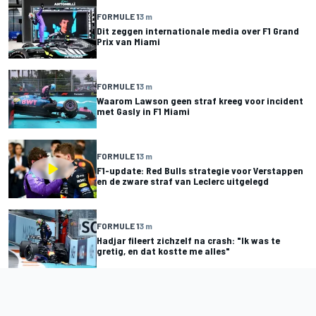
FORMULE 1
3 m
Dit zeggen internationale media over F1 Grand
Prix van Miami
FORMULE 1
3 m
Waarom Lawson geen straf kreeg voor incident
met Gasly in F1 Miami
FORMULE 1
3 m
F1-update: Red Bulls strategie voor Verstappen
en de zware straf van Leclerc uitgelegd
FORMULE 1
3 m
Hadjar fileert zichzelf na crash: "Ik was te
gretig, en dat kostte me alles"