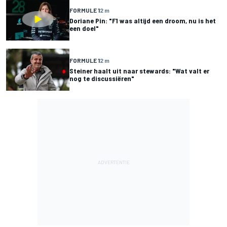
FORMULE 1
2 m
Doriane Pin: "F1 was altijd een droom, nu is het
een doel"
FORMULE 1
2 m
Steiner haalt uit naar stewards: "Wat valt er
nog te discussiëren"