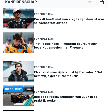
KAMPIOENSCHAP
FORMULE 1
2 m
Russell hoeft niet van slag te zijn door sterke
seizoensstart Antonelli
FORMULE 1
2 m
"Het is business" – Waarom coureurs zich
beperkt bemoeien met F1-regels
FORMULE 1
2 m
F1-analist over rijdersduel bij Mercedes: "Met
hem wil je geen ruzie maken"
UITGELICHT
FORMULE 1
2 m
Hoe de F1-regelwijzigingen van 2027 in de
praktijk werken