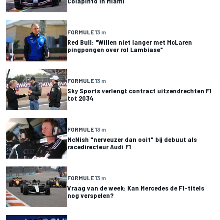
Colapinto in Miami
FORMULE 1
3 m
Red Bull: "Willen niet langer met McLaren
pingpongen over rol Lambiase"
FORMULE 1
3 m
Sky Sports verlengt contract uitzendrechten F1
tot 2034
FORMULE 1
3 m
McNish "nerveuzer dan ooit" bij debuut als
racedirecteur Audi F1
FORMULE 1
3 m
Vraag van de week: Kan Mercedes de F1-titels
nog verspelen?