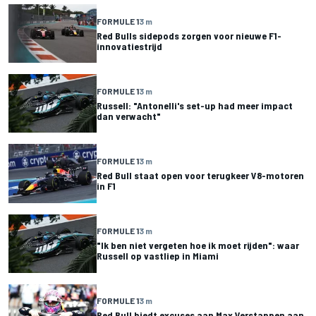
FORMULE 1
3 m
Red Bulls sidepods zorgen voor nieuwe F1-
innovatiestrijd
FORMULE 1
3 m
Russell: "Antonelli's set-up had meer impact
dan verwacht"
FORMULE 1
3 m
Red Bull staat open voor terugkeer V8-motoren
in F1
FORMULE 1
3 m
"Ik ben niet vergeten hoe ik moet rijden": waar
Russell op vastliep in Miami
FORMULE 1
3 m
Red Bull biedt excuses aan Max Verstappen aan