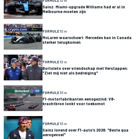
FORMULE 1
2 m
Sainz: Miami-upgrade Williams had er al in
Melbourne moeten zijn
FORMULE 1
2 m
McLaren waarschuwt: Mercedes kan in Canada
sterker terugkomen
FORMULE 1
2 m
Bortoleto over vriendschap met Verstappen:
"Ziet mij niet als bedreiging"
FORMULE 1
3 m
F1-motorfabrikanten eensgezind: V8-
krachtbron lonkt voor toekomst
FORMULE 1
3 m
Sainz lovend over F1-auto’s 2026: "Beste qua
aerogevoel"