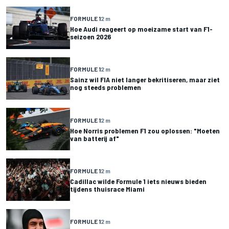
FORMULE 1
2 m
Hoe Audi reageert op moeizame start van F1-
seizoen 2026
FORMULE 1
2 m
Sainz wil FIA niet langer bekritiseren, maar ziet
nog steeds problemen
FORMULE 1
2 m
Hoe Norris problemen F1 zou oplossen: "Moeten
van batterij af"
FORMULE 1
2 m
Cadillac wilde Formule 1 iets nieuws bieden
tijdens thuisrace Miami
FORMULE 1
2 m