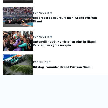
FORMULE 1
3 m
Beoordeel de coureurs na F1 Grand Prix van
Miami
FORMULE 1
3 m
Antonelli houdt Norris af en wint in Miami,
Verstappen vijfde na spin
FORMULE 1
Uitslag: Formule 1 Grand Prix van Miami