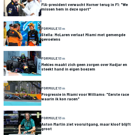
FIA-president verwacht Horner terug in F1: "We
missen hem in deze sport"
FORMULE 1
3 m
Stella: McLaren verlaat Miami met gemengde
gevoelens
FORMULE 1
3 m
Mekies maakt zich geen zorgen over Hadjar en
steekt hand in eigen boezem
FORMULE 1
3 m
Progressie in Miami voor Williams: "Eerste race
waarin ik kon racen"
FORMULE 1
3 m
Aston Martin ziet vooruitgang, maar kloof blijft
groot