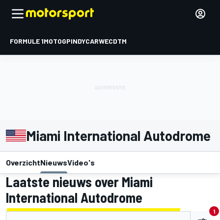
FORMULE 1
MOTOGP
INDYCAR
WEC
DTM
Miami International Autodrome
Overzicht
Nieuws
Video's
Laatste nieuws over Miami
International Autodrome
1