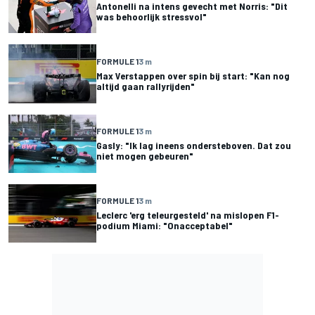
Antonelli na intens gevecht met Norris: "Dit
was behoorlijk stressvol"
FORMULE 1
3 m
Max Verstappen over spin bij start: "Kan nog
altijd gaan rallyrijden"
FORMULE 1
3 m
Gasly: "Ik lag ineens ondersteboven. Dat zou
niet mogen gebeuren"
FORMULE 1
3 m
Leclerc 'erg teleurgesteld' na mislopen F1-
podium Miami: "Onacceptabel"