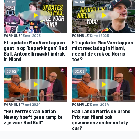
09:21
14:46
FORMULE 1
3 mei 2025
FORMULE 1
2 mei 2025
F1-update: Max Verstappen
F1-update: Max Verstappen
gaat in op 'beperkingen' Red
mist mediadag in Miami,
Bull, Antonelli maakt indruk
neemt de druk op Norris
in Miami
toe?
03:52
02:06
FORMULE 1
7 mei 2024
FORMULE 1
7 mei 2024
"Het vertrek van Adrian
Had Lando Norris de Grand
Newey hoeft geen ramp te
Prix van Miami ook
zijn voor Red Bull"
gewonnen zonder safety
car?