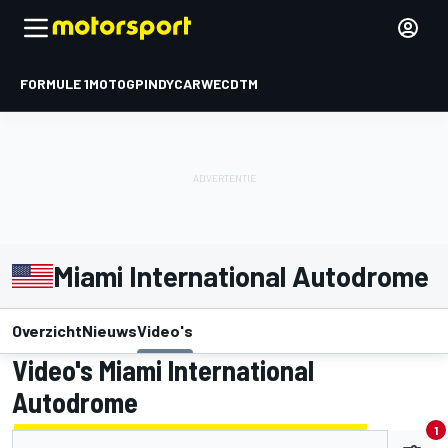
FORMULE 1
MOTOGP
INDYCAR
WEC
DTM
Miami International Autodrome
Overzicht
Nieuws
Video's
Video's Miami International
Autodrome
1