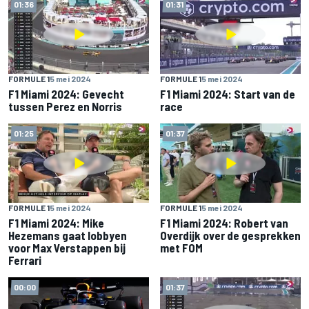
01:36
01:31
FORMULE 1
5 mei 2024
FORMULE 1
5 mei 2024
F1 Miami 2024: Gevecht
F1 Miami 2024: Start van de
tussen Perez en Norris
race
01:25
01:37
FORMULE 1
5 mei 2024
FORMULE 1
5 mei 2024
F1 Miami 2024: Mike
F1 Miami 2024: Robert van
Hezemans gaat lobbyen
Overdijk over de gesprekken
voor Max Verstappen bij
met FOM
Ferrari
00:00
01:37