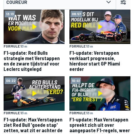
COUREUR
13:13
08:57
FORMULE 1
3 m
FORMULE 1
3 m
F1-update: Red Bulls
F1-update: Verstappen
strategie met Verstappen
verklaart progressie,
en de zware tijdstraf voor
hierdoor start GP Miami
Leclerc uitgelegd
eerder
09:22
10:41
FORMULE 1
3 m
FORMULE 1
3 m
F1-update: Max Verstappen
F1-update: Max Verstappen
ziet Red Bull 'goede stap'
spreekt zich uit over
zetten, wat zit er achter de
aangepaste F1-regels, weer