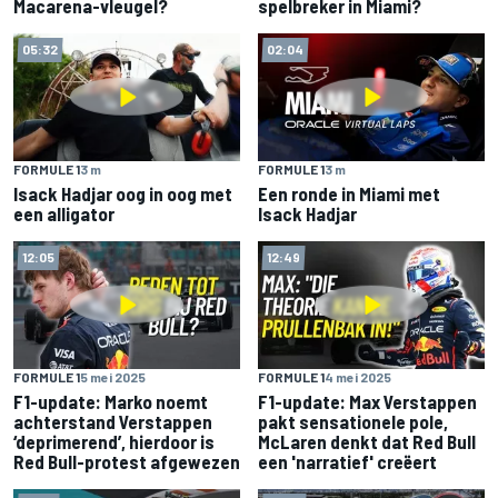
Macarena-vleugel?
spelbreker in Miami?
05:32
02:04
FORMULE 1
3 m
FORMULE 1
3 m
Isack Hadjar oog in oog met
Een ronde in Miami met
een alligator
Isack Hadjar
12:05
12:49
FORMULE 1
5 mei 2025
FORMULE 1
4 mei 2025
F1-update: Marko noemt
F1-update: Max Verstappen
achterstand Verstappen
pakt sensationele pole,
‘deprimerend’, hierdoor is
McLaren denkt dat Red Bull
Red Bull-protest afgewezen
een 'narratief' creëert