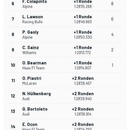
F. Colapinto
+1 Ronde
6
8
Alpine
1:28'35.268
L. Lawson
+1 Ronde
7
6
Racing Bulls
1:28'49.993
P. Gasly
+1 Ronde
8
4
Alpine
1:28'50.330
C. Sainz
+1 Ronde
9
2
Williams
1:29'13.772
O. Bearman
+1 Ronde
10
1
Haas F1 Team
1:29'14.807
O. Piastri
+2 Ronden
11
McLaren
1:28'28.457
N. Hülkenberg
+2 Ronden
12
Audi
1:28'29.940
G. Bortoleto
+2 Ronden
13
Audi
1:28'36.914
E. Ocon
+2 Ronden
14
Haas F1 Team
1:29'24.393