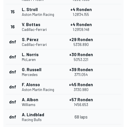
L. Stroll
+4 Ronden
15
Aston Martin Racing
1:28'34.155
V. Bottas
+4 Ronden
16
Cadillac-Ferrari
1:29'09.148
S. Pérez
+29 Ronden
dnf
Cadillac-Ferrari
53'36.890
L. Norris
+30 Ronden
dnf
McLaren
50'53.221
G. Russell
+39 Ronden
dnf
Mercedes
37'11.054
F. Alonso
+45 Ronden
dnf
Aston Martin Racing
31'30.980
A. Albon
+57 Ronden
dnf
Williams
14'56.653
A. Lindblad
dnf
68 laps
Racing Bulls