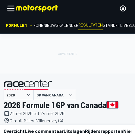
RESULTATEN
FORMULE 1
HOME
NIEUWS
KALENDER
STAND
F1 LIVEBL
GP VAN CANADA
gepresenteerd door
2026 Formule 1 GP van Canada
21 mei 2026 tot 24 mei 2026
Circuit Gilles-Villeneuve, CA
Overzicht
Live commentaar
Uitslagen
Rijdersrapporten
Nieu