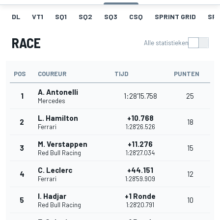
DL
VT1
SQ1
SQ2
SQ3
CSQ
SPRINT GRID
SPR
RACE
Alle statistieken
POS
COUREUR
TIJD
PUNTEN
A. Antonelli
1
1:28'15.758
25
Mercedes
L. Hamilton
+10.768
2
18
Ferrari
1:28'26.526
M. Verstappen
+11.276
3
15
Red Bull Racing
1:28'27.034
C. Leclerc
+44.151
4
12
Ferrari
1:28'59.909
I. Hadjar
+1 Ronde
5
10
Red Bull Racing
1:28'20.791