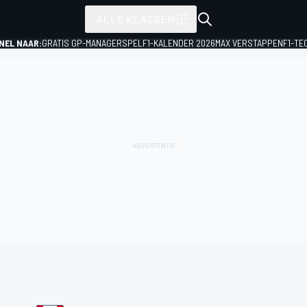
ALLE KLASSEN
NEL NAAR:
GRATIS GP-MANAGERSPEL
F1-KALENDER 2026
MAX VERSTAPPEN
F1-TE