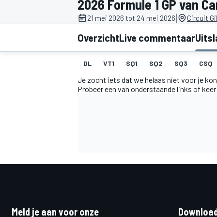
2026 Formule 1 GP van C
|
21 mei 2026 tot 24 mei 2026
Circuit Gi
Overzicht
Live commentaar
Uits
DL
VT1
SQ1
SQ2
SQ3
CSQ
Je zocht iets dat we helaas niet voor je ko
Probeer een van onderstaande links of keer
MOTOGP
Meld je aan voor onze
Download