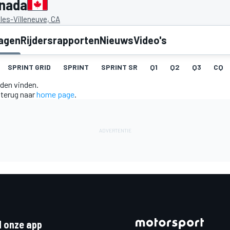
anada
lles-Villeneuve, CA
lagen
Rijdersrapporten
Nieuws
Video's
SPRINT GRID
SPRINT
SPRINT SR
Q1
Q2
Q3
CQ
nden vinden.
 terug naar
home page
.
 onze app