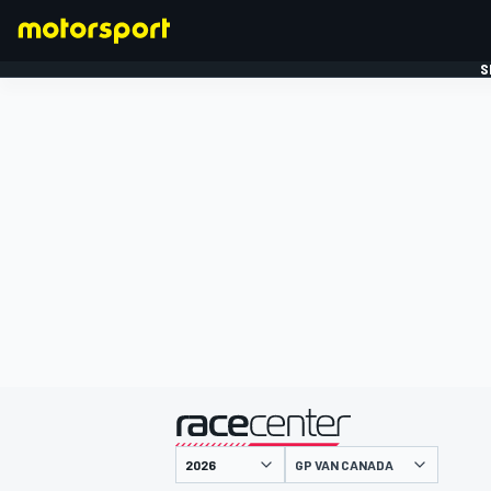
S
FORMULE 1
gepresenteerd door
GP VAN CANADA