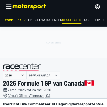
RESULTATEN
FORMULE 1
HOME
NIEUWS
KALENDER
STAND
F1 LIVEBL
GP VAN CANADA
gepresenteerd door
2026 Formule 1 GP van Canada
21 mei 2026 tot 24 mei 2026
Circuit Gilles-Villeneuve, CA
Overzicht
Live commentaar
Uitslagen
Rijdersrapporten
Nieu