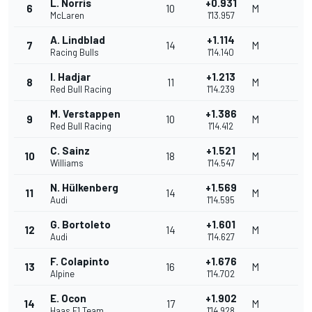
L. Norris
+0.931
6
10
M
McLaren
1'13.957
A. Lindblad
+1.114
7
14
M
Racing Bulls
1'14.140
I. Hadjar
+1.213
8
11
M
Red Bull Racing
1'14.239
M. Verstappen
+1.386
9
10
M
Red Bull Racing
1'14.412
C. Sainz
+1.521
10
18
M
Williams
1'14.547
N. Hülkenberg
+1.569
11
14
M
Audi
1'14.595
G. Bortoleto
+1.601
12
14
M
Audi
1'14.627
F. Colapinto
+1.676
13
16
M
Alpine
1'14.702
E. Ocon
+1.902
14
17
M
Haas F1 Team
1'14.928