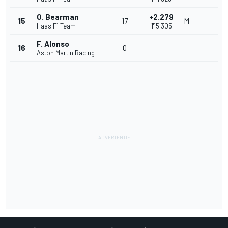
O. Bearman
+2.279
15
17
M
Haas F1 Team
1'15.305
F. Alonso
16
0
Aston Martin Racing