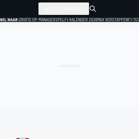
ALLE KLASSEN
NEL NAAR:
GRATIS GP-MANAGERSPEL
F1-KALENDER 2026
MAX VERSTAPPEN
F1-TE