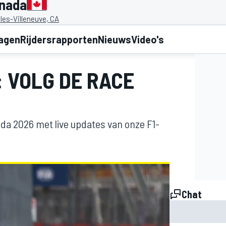
anada
lles-Villeneuve, CA
lagen
Rijdersrapporten
Nieuws
Video's
: VOLG DE RACE
ada 2026 met live updates van onze F1-
Chat