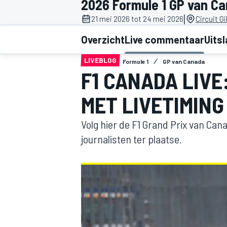
2026 Formule 1 GP van C
|
21 mei 2026 tot 24 mei 2026
Circuit Gi
Overzicht
Live commentaar
Uits
LIVEBLOG
Formule 1
GP van Canada
F1 CANADA LIVE
MET LIVETIMING
MOTOGP
Volg hier de F1 Grand Prix van Can
journalisten ter plaatse.