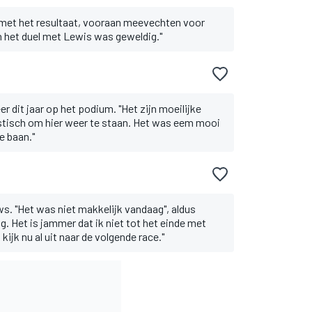
j met het resultaat, vooraan meevechten voor
 En het duel met Lewis was geweldig."
 dit jaar op het podium. "Het zijn moeilijke
astisch om hier weer te staan. Het was eem mooi
e baan."
ws. "Het was niet makkelijk vandaag", aldus
ig. Het is jammer dat ik niet tot het einde met
ijk nu al uit naar de volgende race."