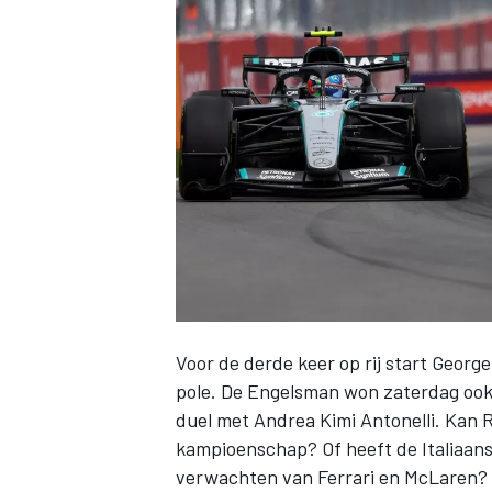
INDYCAR
Voor de derde keer op rij start
George
pole. De Engelsman won zaterdag ook 
WEC
DTM
duel met
Andrea Kimi Antonelli
. Kan 
kampioenschap? Of heeft de Italiaa
verwachten van
Ferrari
en
McLaren
?