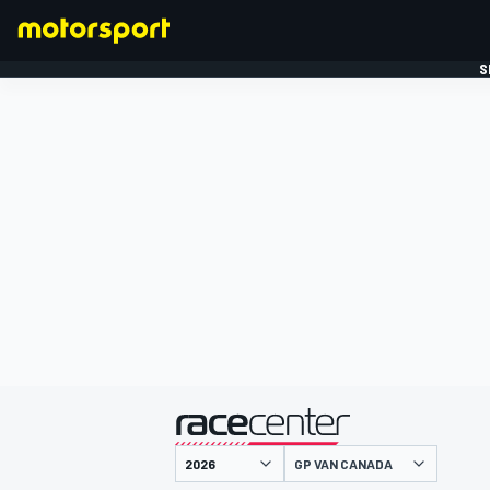
S
FORMULE 1
gepresenteerd door
GP VAN CANADA