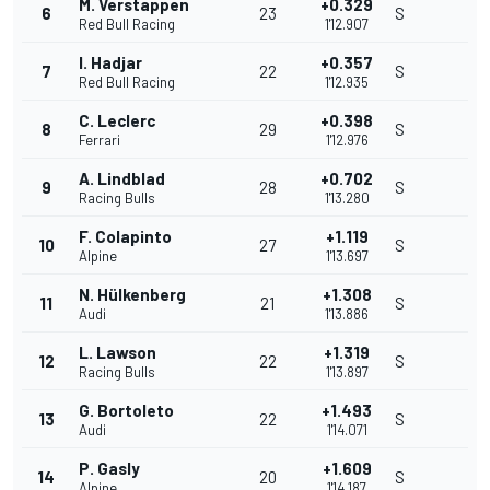
M. Verstappen
+0.329
6
23
S
Red Bull Racing
1'12.907
I. Hadjar
+0.357
7
22
S
Red Bull Racing
1'12.935
C. Leclerc
+0.398
8
29
S
Ferrari
1'12.976
A. Lindblad
+0.702
9
28
S
Racing Bulls
1'13.280
F. Colapinto
+1.119
10
27
S
Alpine
1'13.697
N. Hülkenberg
+1.308
11
21
S
Audi
1'13.886
L. Lawson
+1.319
12
22
S
Racing Bulls
1'13.897
G. Bortoleto
+1.493
13
22
S
Audi
1'14.071
P. Gasly
+1.609
14
20
S
Alpine
1'14.187