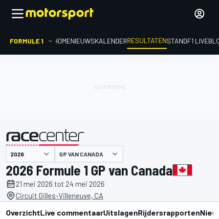
RESULTATEN
FORMULE 1
HOME
NIEUWS
KALENDER
STAND
F1 LIVEBL
GP VAN CANADA
gepresenteerd door
2026 Formule 1 GP van Canada
21 mei 2026 tot 24 mei 2026
Circuit Gilles-Villeneuve, CA
Overzicht
Live commentaar
Uitslagen
Rijdersrapporten
Nieu