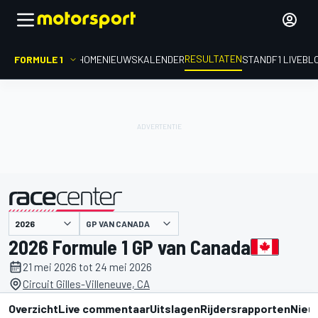
RESULTATEN
FORMULE 1
HOME
NIEUWS
KALENDER
STAND
F1 LIVEBL
GP VAN CANADA
gepresenteerd door
2026 Formule 1 GP van Canada
21 mei 2026 tot 24 mei 2026
Circuit Gilles-Villeneuve, CA
Overzicht
Live commentaar
Uitslagen
Rijdersrapporten
Nieu