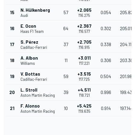
N. Hülkenberg
+2.065
15
57
0.054
205.82
Audi
1'16.275
E. Ocon
+2.367
16
64
0.302
205.017
Haas F1 Team
1'16.577
S. Pérez
+2.705
17
37
0.338
204.116
Cadillac-Ferrari
1'16.915
A. Albon
+3.011
18
11
0.306
203.307
Williams
1'17.221
V. Bottas
+3.515
19
59
0.504
201.989
Cadillac-Ferrari
1'17.725
L. Stroll
+4.511
20
39
0.996
199.433
Aston Martin Racing
1'18.721
F. Alonso
+5.425
21
10
0.914
197.144
Aston Martin Racing
1'19.635