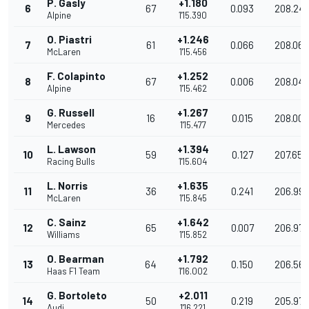
P. Gasly
+1.180
6
67
0.093
208.24
Alpine
1'15.390
O. Piastri
+1.246
7
61
0.066
208.062
McLaren
1'15.456
F. Colapinto
+1.252
8
67
0.006
208.04
Alpine
1'15.462
G. Russell
+1.267
9
16
0.015
208.005
Mercedes
1'15.477
L. Lawson
+1.394
10
59
0.127
207.655
Racing Bulls
1'15.604
L. Norris
+1.635
11
36
0.241
206.99
McLaren
1'15.845
C. Sainz
+1.642
12
65
0.007
206.976
Williams
1'15.852
O. Bearman
+1.792
13
64
0.150
206.56
Haas F1 Team
1'16.002
G. Bortoleto
+2.011
14
50
0.219
205.97
Audi
1'16.221