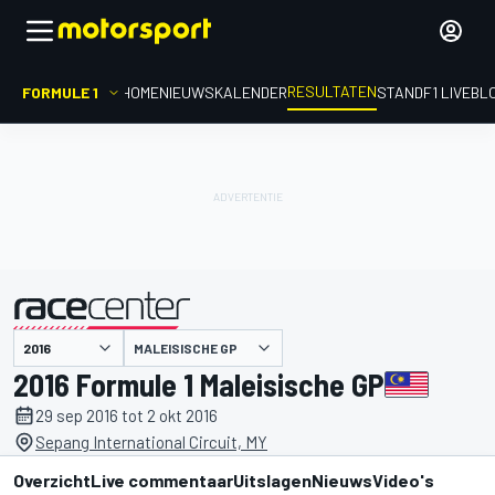
RESULTATEN
FORMULE 1
HOME
NIEUWS
KALENDER
STAND
F1 LIVEBL
MALEISISCHE GP
gepresenteerd door
2016 Formule 1 Maleisische GP
29 sep 2016 tot 2 okt 2016
Sepang International Circuit, MY
Overzicht
Live commentaar
Uitslagen
Nieuws
Video's