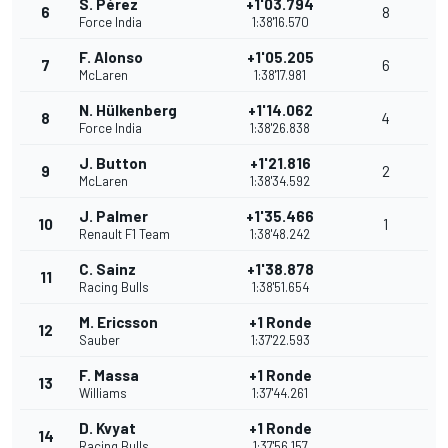
S. Pérez
+1'03.794
6
8
Force India
1:38'16.570
F. Alonso
+1'05.205
7
6
McLaren
1:38'17.981
N. Hülkenberg
+1'14.062
8
4
Force India
1:38'26.838
J. Button
+1'21.816
9
2
McLaren
1:38'34.592
J. Palmer
+1'35.466
10
1
Renault F1 Team
1:38'48.242
C. Sainz
+1'38.878
11
Racing Bulls
1:38'51.654
M. Ericsson
+1 Ronde
12
Sauber
1:37'22.593
F. Massa
+1 Ronde
13
Williams
1:37'44.261
D. Kvyat
+1 Ronde
14
Racing Bulls
1:37'56.157