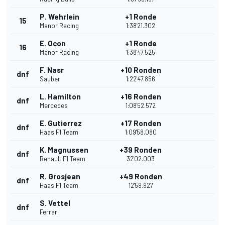
P. Wehrlein
+1 Ronde
15
Manor Racing
1:38'21.302
E. Ocon
+1 Ronde
16
Manor Racing
1:38'47.525
F. Nasr
+10 Ronden
dnf
Sauber
1:22'47.856
L. Hamilton
+16 Ronden
dnf
Mercedes
1:08'52.572
E. Gutierrez
+17 Ronden
dnf
Haas F1 Team
1:09'58.080
K. Magnussen
+39 Ronden
dnf
Renault F1 Team
32'02.003
R. Grosjean
+49 Ronden
dnf
Haas F1 Team
12'59.927
S. Vettel
dnf
Ferrari