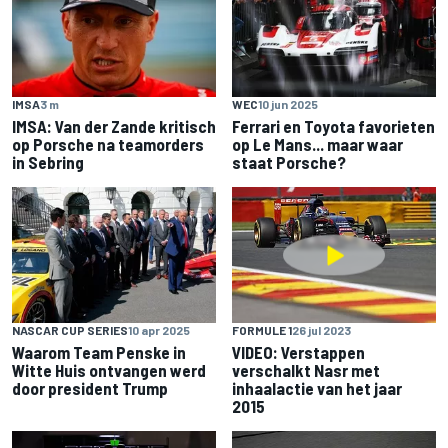
IMSA
3 m
WEC
10 jun 2025
IMSA: Van der Zande kritisch
Ferrari en Toyota favorieten
op Porsche na teamorders
op Le Mans... maar waar
in Sebring
staat Porsche?
NASCAR CUP SERIES
10 apr 2025
FORMULE 1
26 jul 2023
Waarom Team Penske in
VIDEO: Verstappen
Witte Huis ontvangen werd
verschalkt Nasr met
door president Trump
inhaalactie van het jaar
2015