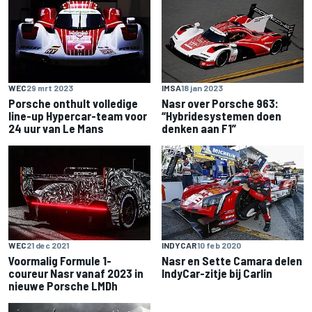
WEC
29 mrt 2023
IMSA
18 jan 2023
Porsche onthult volledige
Nasr over Porsche 963:
line-up Hypercar-team voor
“Hybridesystemen doen
24 uur van Le Mans
denken aan F1”
WEC
21 dec 2021
INDYCAR
10 feb 2020
Voormalig Formule 1-
Nasr en Sette Camara delen
coureur Nasr vanaf 2023 in
IndyCar-zitje bij Carlin
nieuwe Porsche LMDh