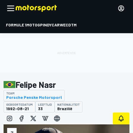
FORMULE 1
MOTOGP
INDYCAR
WEC
DTM
Felipe Nasr
TEAM
Porsche Penske Motorsport
GEBOORTEDATUM
LEEFTIJD
NATIONALITEIT
1992-08-21
33
Brazilië
7