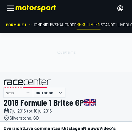
RESULTATEN
FORMULE 1
HOME
NIEUWS
KALENDER
STAND
F1 LIVEBL
BRITSE GP
gepresenteerd door
2016 Formule 1 Britse GP
7 jul 2016 tot 10 jul 2016
Silverstone, GB
Overzicht
Live commentaar
Uitslagen
Nieuws
Video's