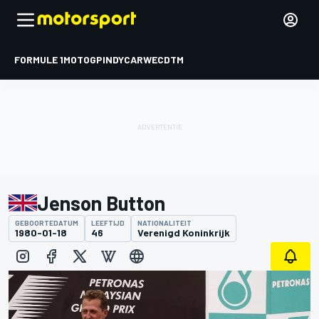
FORMULE 1
MOTOGP
INDYCAR
WEC
DTM
Jenson Button
GEBOORTEDATUM
LEEFTIJD
NATIONALITEIT
1980-01-18
46
Verenigd Koninkrijk