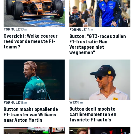
FORMULE 1
3 m
FORMULE 1
4 m
Overzicht: Welke coureur
Button: "GT3-races zullen
reed voor de meeste F1-
F1-frustratie Max
teams?
Verstappen niet
wegnemen"
WEC
8 m
FORMULE 1
6 m
Button deelt mooiste
Button maakt opvallende
carrière­momenten en
F1-transfer van Williams
favoriete F1-auto's
naar Aston Martin