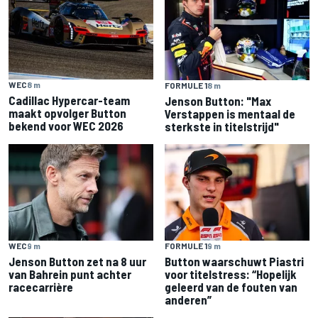
WEC
8 m
FORMULE 1
8 m
Cadillac Hypercar-team
Jenson Button: "Max
maakt opvolger Button
Verstappen is mentaal de
bekend voor WEC 2026
sterkste in titelstrijd"
WEC
9 m
FORMULE 1
9 m
Jenson Button zet na 8 uur
Button waarschuwt Piastri
van Bahrein punt achter
voor titelstress: “Hopelijk
racecarrière
geleerd van de fouten van
anderen”