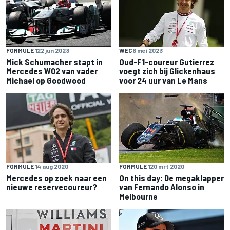
FORMULE 1
22 jun 2023
WEC
6 mei 2023
Mick Schumacher stapt in
Oud-F1-coureur Gutierrez
Mercedes W02 van vader
voegt zich bij Glickenhaus
Michael op Goodwood
voor 24 uur van Le Mans
FORMULE 1
4 aug 2020
FORMULE 1
20 mrt 2020
Mercedes op zoek naar een
On this day: De megaklapper
nieuwe reservecoureur?
van Fernando Alonso in
Melbourne