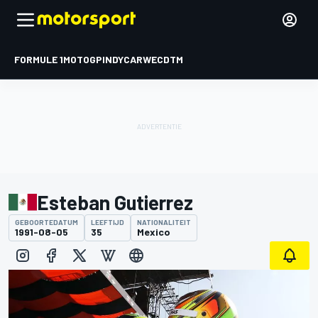
FORMULE 1
MOTOGP
INDYCAR
WEC
DTM
Esteban Gutierrez
GEBOORTEDATUM
LEEFTIJD
NATIONALITEIT
1991-08-05
35
Mexico