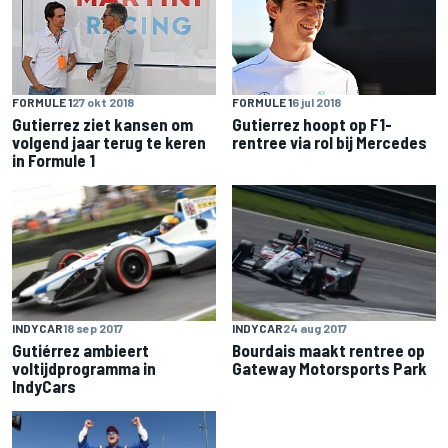
FORMULE 1
27 okt 2018
FORMULE 1
6 jul 2018
Gutierrez ziet kansen om
Gutierrez hoopt op F1-
volgend jaar terug te keren
rentree via rol bij Mercedes
in Formule 1
INDYCAR
18 sep 2017
INDYCAR
24 aug 2017
Gutiérrez ambieert
Bourdais maakt rentree op
voltijdprogramma in
Gateway Motorsports Park
IndyCars