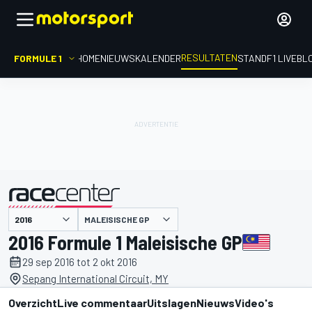
RESULTATEN
FORMULE 1
HOME
NIEUWS
KALENDER
STAND
F1 LIVEBL
MALEISISCHE GP
gepresenteerd door
2016 Formule 1 Maleisische GP
29 sep 2016 tot 2 okt 2016
Sepang International Circuit, MY
Overzicht
Live commentaar
Uitslagen
Nieuws
Video's