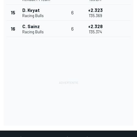
D. Kvyat
+2.323
15
6
Racing Bulls
1'35.369
C. Sainz
+2.328
16
6
Racing Bulls
1'35.374