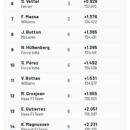
S. Vettel
+0.926
6
3
Ferrari
1'33.972
F. Massa
+1.376
7
3
Williams
1'34.422
J. Button
+1.385
8
6
McLaren
1'34.431
N. Hülkenberg
+1.395
9
6
Force India
1'34.441
S. Pérez
+1.492
10
6
Force India
1'34.538
V. Bottas
+1.531
11
6
Williams
1'34.577
R. Grosjean
+1.955
12
6
Haas F1 Team
1'35.001
E. Gutierrez
+2.051
13
6
Haas F1 Team
1'35.097
K. Magnussen
+2.231
14
6
Renault F1 Team
1'35.277