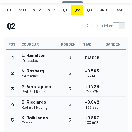
DL
VT1
VT2
VT3
Q1
Q2
Q3
GRID
RACE
Q2
Alle statistieken
POS
COUREUR
RONDEN
TIJD
BANDEN
L. Hamilton
1
3
1'33.046
Mercedes
N. Rosberg
+0.563
2
3
Mercedes
1'33.609
M. Verstappen
+0.729
3
3
Red Bull Racing
1'33.775
D. Ricciardo
+0.842
4
3
Red Bull Racing
1'33.888
K. Raikkonen
+0.857
5
3
Ferrari
1'33.903