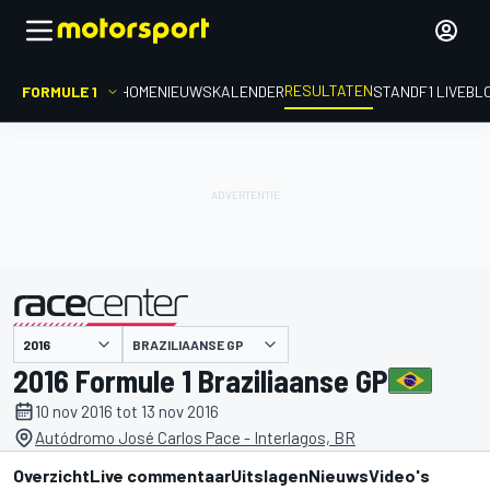
RESULTATEN
FORMULE 1
HOME
NIEUWS
KALENDER
STAND
F1 LIVEBL
BRAZILIAANSE GP
gepresenteerd door
2016 Formule 1 Braziliaanse GP
10 nov 2016 tot 13 nov 2016
Autódromo José Carlos Pace - Interlagos, BR
Overzicht
Live commentaar
Uitslagen
Nieuws
Video's