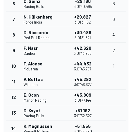
C. Sainz
+29.160
6
8
Racing Bulls
3:01'30.495
N. Hülkenberg
+29.827
7
6
Force India
3:01'31.162
D. Ricciardo
+30.486
8
4
Red Bull Racing
3:01'31.821
F. Nasr
+42.620
9
2
Sauber
3:01'43.955
F. Alonso
+44.432
10
1
McLaren
3:01'45.767
V. Bottas
+45.292
11
Williams
3:01'46.627
E. Ocon
+45.809
12
Manor Racing
3:01'47.144
D. Kvyat
+51.192
13
Racing Bulls
3:01'52.527
K. Magnussen
+51.555
14
Renault F1 Team
3:01'52.890