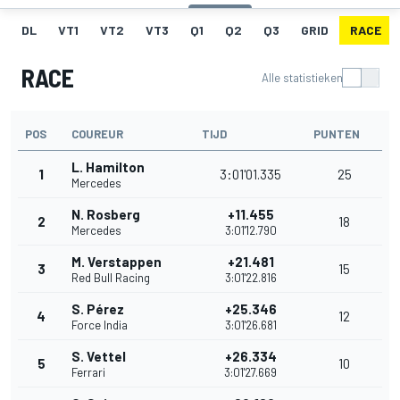
DL
VT1
VT2
VT3
Q1
Q2
Q3
GRID
RACE
RACE
Alle statistieken
POS
COUREUR
TIJD
PUNTEN
L. Hamilton
1
3:01'01.335
25
Mercedes
N. Rosberg
+11.455
2
18
Mercedes
3:01'12.790
M. Verstappen
+21.481
3
15
Red Bull Racing
3:01'22.816
S. Pérez
+25.346
4
12
Force India
3:01'26.681
S. Vettel
+26.334
5
10
Ferrari
3:01'27.669