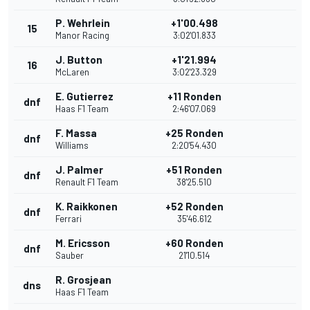
P. Wehrlein
+1'00.498
15
Manor Racing
3:02'01.833
J. Button
+1'21.994
16
McLaren
3:02'23.329
E. Gutierrez
+11 Ronden
dnf
Haas F1 Team
2:46'07.069
F. Massa
+25 Ronden
dnf
Williams
2:20'54.430
J. Palmer
+51 Ronden
dnf
Renault F1 Team
38'25.510
K. Raikkonen
+52 Ronden
dnf
Ferrari
35'46.612
M. Ericsson
+60 Ronden
dnf
Sauber
21'10.514
R. Grosjean
dns
Haas F1 Team