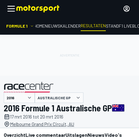
RESULTATEN
FORMULE 1
HOME
NIEUWS
KALENDER
STAND
F1 LIVEBL
AUSTRALISCHE GP
gepresenteerd door
2016 Formule 1 Australische GP
17 mrt 2016 tot 20 mrt 2016
Melbourne Grand Prix Circuit, AU
Overzicht
Live commentaar
Uitslagen
Nieuws
Video's