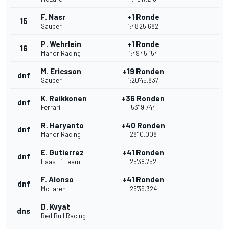
F. Nasr
+1 Ronde
15
Sauber
1:48'25.682
P. Wehrlein
+1 Ronde
16
Manor Racing
1:49'45.154
M. Ericsson
+19 Ronden
dnf
Sauber
1:20'45.837
K. Raikkonen
+36 Ronden
dnf
Ferrari
53'19.744
R. Haryanto
+40 Ronden
dnf
Manor Racing
28'10.008
E. Gutierrez
+41 Ronden
dnf
Haas F1 Team
25'38.752
F. Alonso
+41 Ronden
dnf
McLaren
25'39.324
D. Kvyat
dns
Red Bull Racing