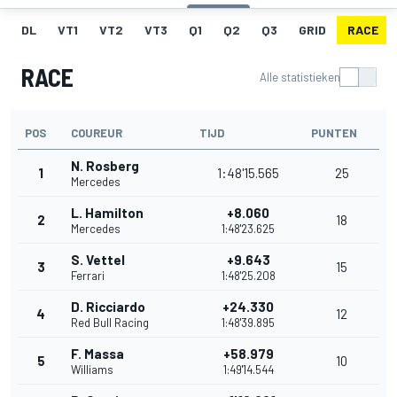
DL
VT1
VT2
VT3
Q1
Q2
Q3
GRID
RACE
RACE
Alle statistieken
POS
COUREUR
TIJD
PUNTEN
N. Rosberg
1
1:48'15.565
25
Mercedes
L. Hamilton
+8.060
2
18
Mercedes
1:48'23.625
S. Vettel
+9.643
3
15
Ferrari
1:48'25.208
D. Ricciardo
+24.330
4
12
Red Bull Racing
1:48'39.895
F. Massa
+58.979
5
10
Williams
1:49'14.544