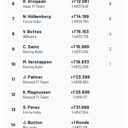
R. Grosjean
+1'12.081
6
8
Haas F1 Team
1:49'27.646
N. Hülkenberg
+1'14.199
7
6
Force India
1:49'29.764
V. Bottas
+1'15.153
8
4
Williams
1:49'30.718
C. Sainz
+1'15.680
9
2
Racing Bulls
1:49'31.245
M. Verstappen
+1'16.833
10
1
Racing Bulls
1:49'32.398
J. Palmer
+1'23.399
11
Renault F1 Team
1:49'38.964
K. Magnussen
+1'25.606
12
Renault F1 Team
1:49'41.171
S. Pérez
+1'31.699
13
Force India
1:49'47.264
J. Button
+1 Ronde
14
McLaren
1:48'17.218