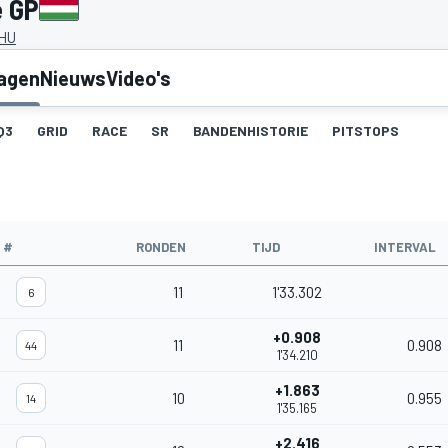
e GP
 HU
lagen
Nieuws
Video's
Q3
GRID
RACE
SR
BANDENHISTORIE
PITSTOPS
#
RONDEN
TIJD
INTERVAL
11
1'33.302
6
+0.908
11
0.908
44
1'34.210
+1.863
10
0.955
14
1'35.165
+2.416