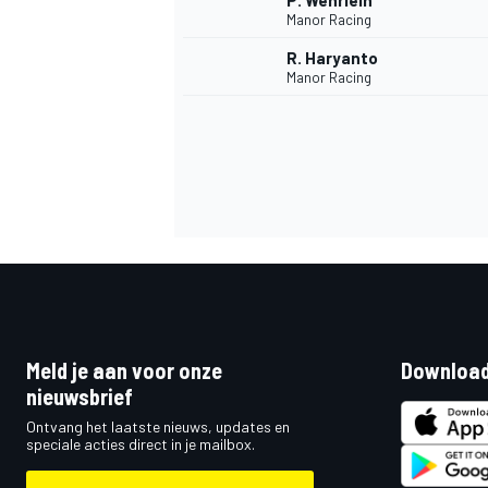
P. Wehrlein
Manor Racing
R. Haryanto
Manor Racing
Meld je aan voor onze
Download
nieuwsbrief
Ontvang het laatste nieuws, updates en
speciale acties direct in je mailbox.