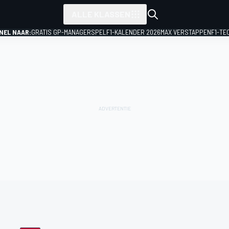
ALLE KLASSEN
NEL NAAR:
GRATIS GP-MANAGERSPEL
F1-KALENDER 2026
MAX VERSTAPPEN
F1-TE