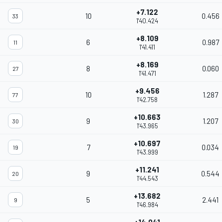
+7.122
10
0.456
33
1'40.424
+8.109
6
0.987
11
1'41.411
+8.169
8
0.060
27
1'41.471
+9.456
10
1.287
77
1'42.758
+10.663
9
1.207
30
1'43.965
+10.697
7
0.034
19
1'43.999
+11.241
9
0.544
20
1'44.543
+13.682
5
2.441
9
1'46.984