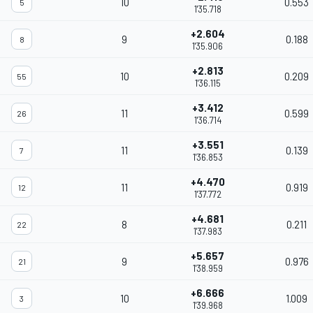
10
0.553
5
1'35.718
+2.604
9
0.188
8
1'35.906
+2.813
10
0.209
55
1'36.115
+3.412
11
0.599
26
1'36.714
+3.551
11
0.139
7
1'36.853
+4.470
11
0.919
12
1'37.772
+4.681
8
0.211
22
1'37.983
+5.657
9
0.976
21
1'38.959
+6.666
10
1.009
3
1'39.968