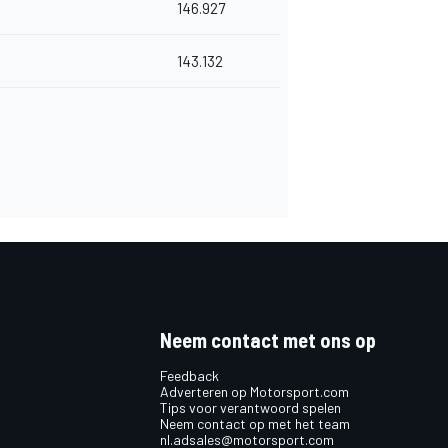
146.927
143.132
Neem contact met ons op
Feedback
Adverteren op Motorsport.com
Tips voor verantwoord spelen
Neem contact op met het team
nl.adsales@motorsport.com