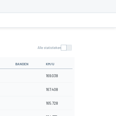
Alle statistieken
BANDEN
KM/U
169.038
167.408
165.728