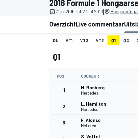
2016 Formule 1 Hongaars
|
21 jul 2016 tot 24 jul 2016
Hungaroring,
Overzicht
Live commentaar
Uits
DL
VT1
VT2
VT3
Q1
Q2
Q1
MOTOGP
POS
COUREUR
N. Rosberg
1
Mercedes
L. Hamilton
2
Mercedes
F. Alonso
3
McLaren
S. Vettel