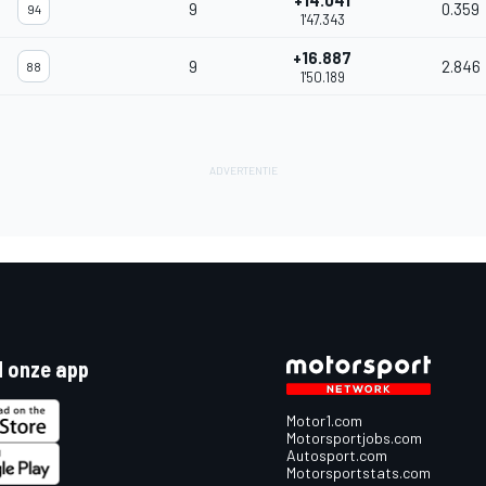
+14.041
9
0.359
94
1'47.343
+16.887
9
2.846
88
1'50.189
 onze app
Motor1.com
Motorsportjobs.com
Autosport.com
Motorsportstats.com