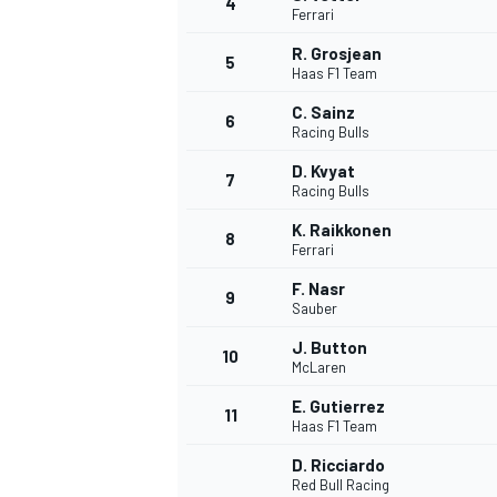
4
Ferrari
R. Grosjean
5
Haas F1 Team
INDYCAR
C. Sainz
6
Racing Bulls
D. Kvyat
7
Racing Bulls
K. Raikkonen
8
Ferrari
F. Nasr
9
Sauber
J. Button
10
McLaren
E. Gutierrez
11
WEC
DTM
Haas F1 Team
D. Ricciardo
Red Bull Racing