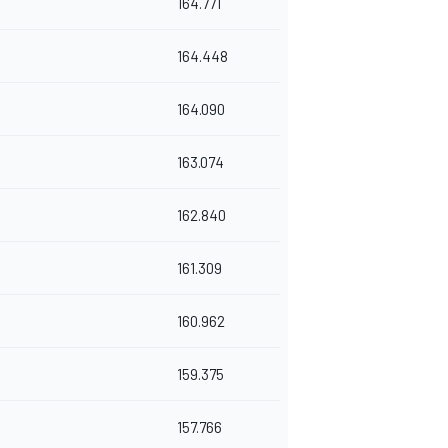
164.771
164.448
164.090
163.074
162.840
161.309
160.962
159.375
157.766