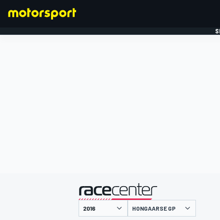
S
FORMULE 1
gepresenteerd door
HONGAARSE GP