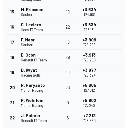
M. Ericsson
+3.634
15
19
Sauber
1'24.981
C. Leclerc
+3.834
16
22
Haas F1 Team
1'25.181
F. Nasr
+3.909
17
18
Sauber
1'25.256
E. Ocon
+3.913
18
28
Renault F1 Team
1'25.260
D. Kvyat
+3.977
19
16
Racing Bulls
1'25.324
R. Haryanto
+5.665
20
23
Manor Racing
1'27.012
P. Wehrlein
+5.902
21
9
Manor Racing
1'27.249
J. Palmer
+7.213
22
6
Renault F1 Team
1'28.560