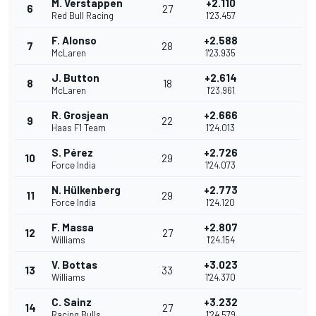
M. Verstappen
+2.110
6
27
Red Bull Racing
1'23.457
F. Alonso
+2.588
7
28
McLaren
1'23.935
J. Button
+2.614
8
18
McLaren
1'23.961
R. Grosjean
+2.666
9
22
Haas F1 Team
1'24.013
S. Pérez
+2.726
10
29
Force India
1'24.073
N. Hülkenberg
+2.773
11
29
Force India
1'24.120
F. Massa
+2.807
12
27
Williams
1'24.154
V. Bottas
+3.023
13
33
Williams
1'24.370
C. Sainz
+3.232
14
27
Racing Bulls
1'24.579