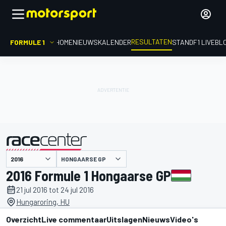
RESULTATEN
FORMULE 1
HOME
NIEUWS
KALENDER
STAND
F1 LIVEBL
HONGAARSE GP
gepresenteerd door
2016 Formule 1 Hongaarse GP
21 jul 2016 tot 24 jul 2016
Hungaroring, HU
Overzicht
Live commentaar
Uitslagen
Nieuws
Video's