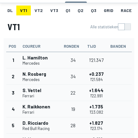
DL
VT1
VT2
VT3
Q1
Q2
Q3
GRID
RACE
VT1
Alle statistieken
POS
COUREUR
RONDEN
TIJD
BANDEN
L. Hamilton
1
34
1'21.347
Mercedes
N. Rosberg
+0.237
2
34
Mercedes
1'21.584
S. Vettel
+1.644
3
22
Ferrari
1'22.991
K. Raikkonen
+1.735
4
19
Ferrari
1'23.082
D. Ricciardo
+1.827
5
28
Red Bull Racing
1'23.174