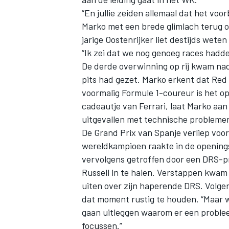
“En jullie zeiden allemaal dat het voo
Marko met een brede glimlach terug o
jarige Oostenrijker liet destijds wete
“Ik zei dat we nog genoeg races hadd
De derde overwinning op rij kwam nad
pits had gezet. Marko erkent dat Red
voormalig Formule 1-coureur is het op
cadeautje van Ferrari, laat Marko aa
uitgevallen met technische probleme
De Grand Prix van Spanje verliep voo
wereldkampioen raakte in de opening
vervolgens getroffen door een DRS-pr
Russell
in te halen. Verstappen kwam 
uiten over zijn haperende DRS. Volg
dat moment rustig te houden. “Maar w
gaan uitleggen waarom er een problee
focussen.”