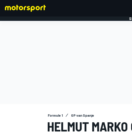
S
FORMULE 1
Formule 1
GP van Spanje
HELMUT MARKO 