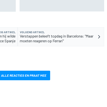
Zarco stapt drie maanden na zware blessure
as F1-
weer op de motor
IG ARTIKEL
VOLGEND ARTIKEL
 hij wilde
Verstappen beleeft topdag in Barcelona: "Maar
race Spanje
moeten reageren op Ferrari"
 ALLE REACTIES EN PRAAT MEE