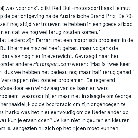
rbij was voor ons”, blikt Red Bull-motorsportbaas Helmut
p de berichtgeving na de Australische Grand Prix. De 79-
n zelf nog altijd vertrouwen te hebben in een goede afloop.
en en dat we nog wel terug zouden komen.”
at Leclerc zijn
Ferrari
met een motorisch probleem in de
 Bull hiermee mazzel heeft gehad, maar volgens de
 dat vlak nog niet in evenwicht. Gevraagd naar het
n onder andere
Motorsport.com
weten: “Max is twee keer
n, dus we hebben het cadeau nog maar half terug gehad.”
r Verstappen niet zonder problemen. De regerend
sfase door een windvlaag van de baan en werd
obleem, waardoor hij er maar niet in slaagde om
George
herhaaldelijk op de boordradio om zijn ongenoegen te
ens Marko was het niet eenvoudig om de Nederlander op
at kun je eraan doen? Je kan niet in geuren en kleuren
m is, aangezien hij zich op het rijden moet kunnen