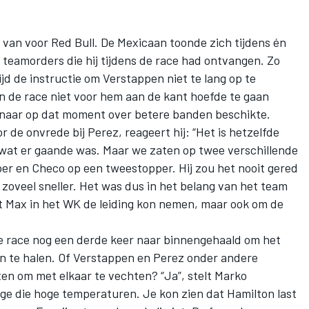
van voor Red Bull. De Mexicaan toonde zich tijdens én
e teamorders die hij tijdens de race had ontvangen. Zo
jd de instructie om Verstappen niet te lang op te
in de race niet voor hem aan de kant hoefde te gaan
nnaar op dat moment over betere banden beschikte.
 de onvrede bij Perez, reageert hij: “Het is hetzelfde
t wat er gaande was. Maar we zaten op twee verschillende
per en Checo op een tweestopper. Hij zou het nooit gered
oveel sneller. Het was dus in het belang van het team
at Max in het WK de leiding kon nemen, maar ook om de
e race nog een derde keer naar binnengehaald om het
n te halen. Of Verstappen en Perez onder andere
en om met elkaar te vechten? “Ja”, stelt Marko
 die hoge temperaturen. Je kon zien dat Hamilton last