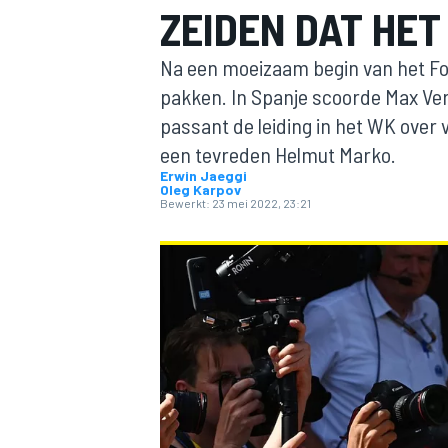
ZEIDEN DAT HET
Na een moeizaam begin van het Fo
pakken. In Spanje scoorde Max Ver
passant de leiding in het WK over 
een tevreden Helmut Marko.
Erwin Jaeggi
Oleg Karpov
Bewerkt:
23 mei 2022, 23:21
MOTOGP