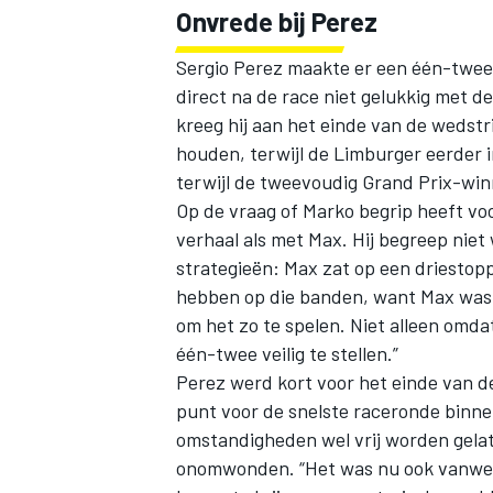
Onvrede bij Perez
Sergio Perez
maakte er een één-twee 
direct na de race niet gelukkig met d
kreeg hij aan het einde van de wedstri
houden, terwijl de Limburger eerder 
terwijl de tweevoudig Grand Prix-wi
Op de vraag of Marko begrip heeft voor
verhaal als met Max. Hij begreep nie
strategieën: Max zat op een driestop
hebben op die banden, want Max was z
om het zo te spelen. Niet alleen omd
één-twee veilig te stellen.”
Perez werd kort voor het einde van d
punt voor de snelste raceronde binne
omstandigheden wel vrij worden gelat
onomwonden. “Het was nu ook vanwege