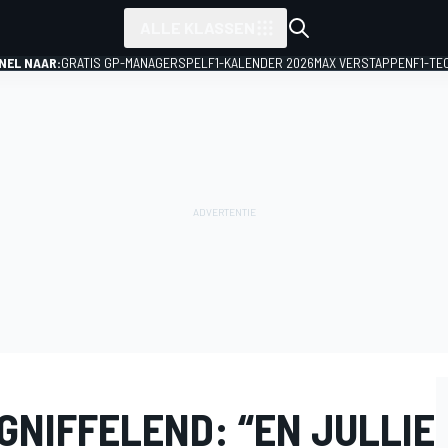
ALLE KLASSEN
NEL NAAR:
GRATIS GP-MANAGERSPEL
F1-KALENDER 2026
MAX VERSTAPPEN
F1-TE
GNIFFELEND: “EN JULLIE