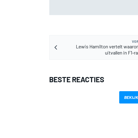
F2-talent Rafael Camara reageert op Ha
geruchten voor 2027
VOR
Lewis Hamilton vertelt waarom
uitvallen in F1-
BESTE REACTIES
BEKIJK