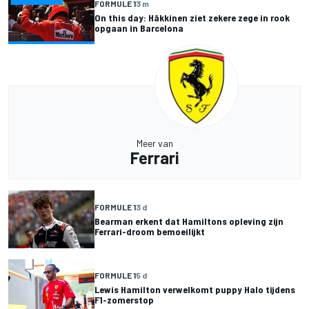
FORMULE 1
3 m
On this day: Häkkinen ziet zekere zege in rook
opgaan in Barcelona
Meer van
Ferrari
FORMULE 1
3 d
Bearman erkent dat Hamiltons opleving zijn
Ferrari-droom bemoeilijkt
FORMULE 1
5 d
Lewis Hamilton verwelkomt puppy Halo tijdens
F1-zomerstop