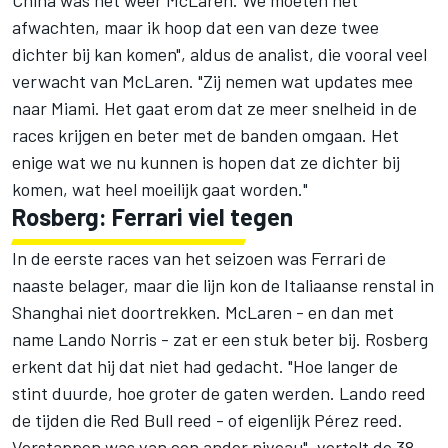
China was het weer
McLaren
. We moeten het
afwachten, maar ik hoop dat een van deze twee
dichter bij kan komen", aldus de analist, die vooral veel
verwacht van McLaren. "Zij nemen wat updates mee
naar Miami. Het gaat erom dat ze meer snelheid in de
races krijgen en beter met de banden omgaan. Het
enige wat we nu kunnen is hopen dat ze dichter bij
komen, wat heel moeilijk gaat worden."
Rosberg: Ferrari viel tegen
In de eerste races van het seizoen was Ferrari de
naaste belager, maar die lijn kon de Italiaanse renstal in
Shanghai niet doortrekken. McLaren - en dan met
name
Lando Norris
- zat er een stuk beter bij. Rosberg
erkent dat hij dat niet had gedacht. "Hoe langer de
stint duurde, hoe groter de gaten werden. Lando reed
de tijden die Red Bull reed - of eigenlijk Pérez reed.
Verstappen was van een ander niveau", vertelt de 38-