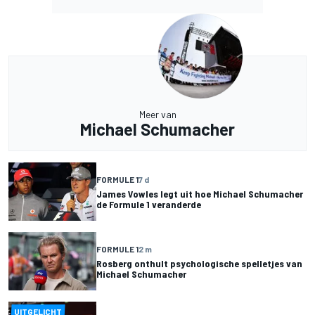
Meer van
Michael Schumacher
FORMULE 1
7 d
James Vowles legt uit hoe Michael Schumacher
de Formule 1 veranderde
FORMULE 1
2 m
Rosberg onthult psychologische spelletjes van
Michael Schumacher
UITGELICHT