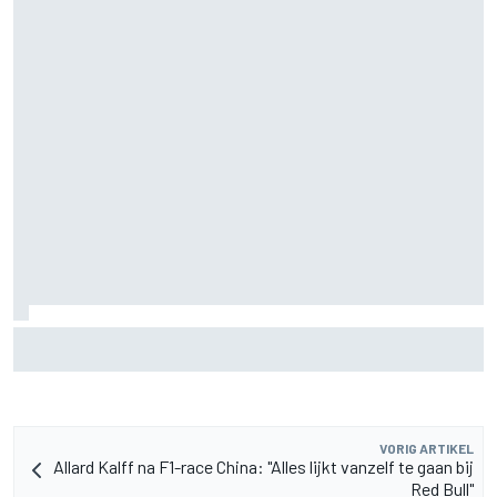
Aston Martin onthult nieuwe limited-edition Glenfiddich-
whisky
VORIG ARTIKEL
Allard Kalff na F1-race China: "Alles lijkt vanzelf te gaan bij
Red Bull"