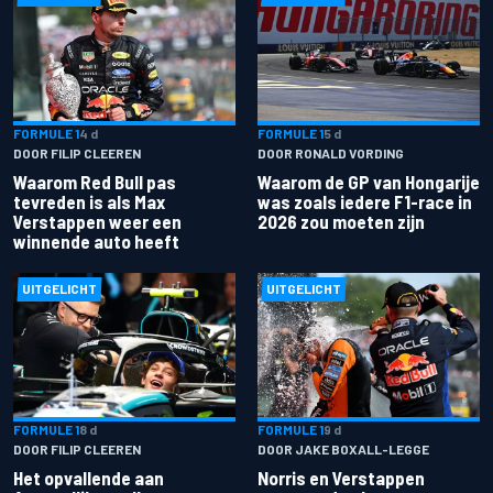
FORMULE 1
4 d
FORMULE 1
5 d
DOOR FILIP CLEEREN
DOOR RONALD VORDING
Waarom Red Bull pas
Waarom de GP van Hongarije
tevreden is als Max
was zoals iedere F1-race in
Verstappen weer een
2026 zou moeten zijn
winnende auto heeft
UITGELICHT
UITGELICHT
FORMULE 1
8 d
FORMULE 1
9 d
DOOR FILIP CLEEREN
DOOR JAKE BOXALL-LEGGE
Het opvallende aan
Norris en Verstappen