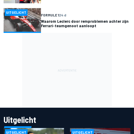
UITGELICHT
FORMULE 1
24 d
Waarom Leclerc door remproblemen achter zijn
Ferrari-teamgenoot aanloopt
Uitgelicht
UITGELICHT
UITGELICHT