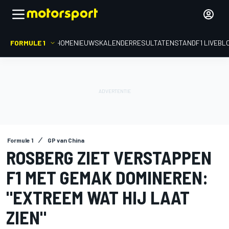
FORMULE 1
HOME
NIEUWS
KALENDER
RESULTATEN
STAND
F1 LIVEBL
Formule 1
GP van China
ROSBERG ZIET VERSTAPPEN
F1 MET GEMAK DOMINEREN:
"EXTREEM WAT HIJ LAAT
ZIEN"