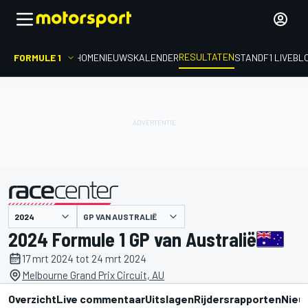
RESULTATEN
FORMULE 1
HOME
NIEUWS
KALENDER
STAND
F1 LIVEBL
GP VAN AUSTRALIË
gepresenteerd door
2024 Formule 1 GP van Australië
17 mrt 2024 tot 24 mrt 2024
Melbourne Grand Prix Circuit, AU
Overzicht
Live commentaar
Uitslagen
Rijdersrapporten
Nieu