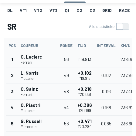
DL
VT1
VT2
VT3
Q1
Q2
Q3
GRID
RACE
SR
Alle statistieken
POS
COUREUR
RONDE
TIJD
INTERVAL
KM/U
C. Leclerc
1
56
1'19.813
238.066
Ferrari
L. Norris
+0.102
2
49
0.102
237.762
McLaren
1'19.915
C. Sainz
+0.218
3
48
0.116
237.418
Ferrari
1'20.031
O. Piastri
+0.386
4
54
0.168
236.920
McLaren
1'20.199
G. Russell
+0.471
5
53
0.085
236.669
Mercedes
1'20.284