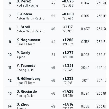
S. Pérez
+0.575
6
47
0.104
236.363
Red Bull Racing
1'20.388
F. Alonso
+0.680
7
52
0.105
236.055
Aston Martin Racing
1'20.493
L. Stroll
+1.117
8
49
0.437
234.780
Aston Martin Racing
1'20.930
K. Magnussen
+1.269
9
44
0.152
234.34
Haas F1 Team
1'21.082
P. Gasly
+1.277
10
51
0.008
234.317
Alpine
1'21.090
Y. Tsunoda
+1.321
11
46
0.044
234.190
Racing Bulls
1'21.134
N. Hülkenberg
+1.332
12
46
0.011
234.158
Haas F1 Team
1'21.145
D. Ricciardo
+1.426
13
46
0.094
233.887
Racing Bulls
1'21.239
G. Zhou
+1.514
14
49
0.088
233.63
Sauber
1'21.327