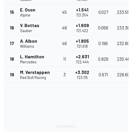
E. Ocon
+1.541
15
45
0.027
233.557
Alpine
1'21.354
V. Bottas
+1.609
16
48
0.068
233.361
Sauber
1'21.422
A. Albon
+1.805
17
46
0.196
232.801
Williams
1'21.618
L. Hamilton
+2.631
18
11
0.826
230.46
Mercedes
1'22.444
M. Verstappen
+3.302
19
3
0.671
228.608
Red Bull Racing
1'23.115