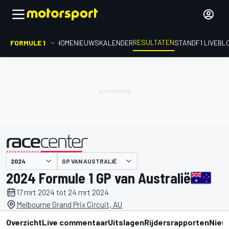
RESULTATEN
FORMULE 1
HOME
NIEUWS
KALENDER
STAND
F1 LIVEBL
GP VAN AUSTRALIË
gepresenteerd door
2024 Formule 1 GP van Australië
17 mrt 2024 tot 24 mrt 2024
Melbourne Grand Prix Circuit, AU
Overzicht
Live commentaar
Uitslagen
Rijdersrapporten
Nieu