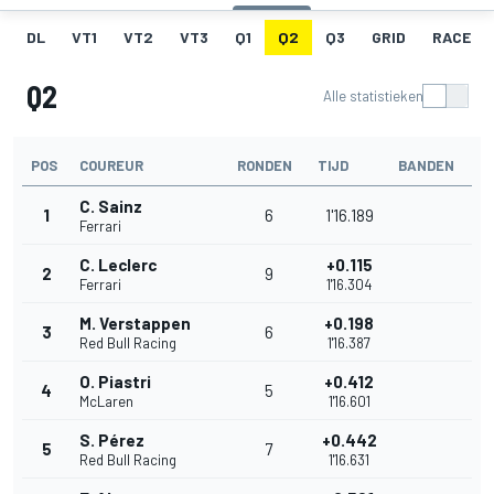
DL
VT1
VT2
VT3
Q1
Q2
Q3
GRID
RACE
Q2
Alle statistieken
POS
COUREUR
RONDEN
TIJD
BANDEN
C. Sainz
1
6
1'16.189
Ferrari
C. Leclerc
+0.115
2
9
Ferrari
1'16.304
M. Verstappen
+0.198
3
6
Red Bull Racing
1'16.387
O. Piastri
+0.412
4
5
McLaren
1'16.601
S. Pérez
+0.442
5
7
Red Bull Racing
1'16.631