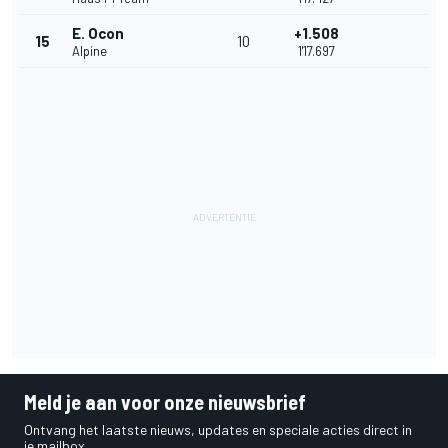
E. Ocon
+1.508
15
10
Alpine
1'17.697
Meld je aan voor onze nieuwsbrief
Ontvang het laatste nieuws, updates en speciale acties direct in
je mailbox.