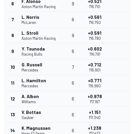
F. Alonso
+0.521
6
9
Aston Martin Racing
1'16.710
L. Norris
+0.561
7
6
McLaren
1'16.750
L. Stroll
+0.591
8
9
Aston Martin Racing
1'16.780
Y. Tsunoda
+0.602
9
6
Racing Bulls
1'16.791
G. Russell
+0.712
10
7
Mercedes
1'16.901
L. Hamilton
+0.771
11
6
Mercedes
1'16.960
A. Albon
+0.978
12
6
Williams
1'17.167
V. Bottas
+1.151
13
6
Sauber
1'17.340
K. Magnussen
+1.238
14
6
Haas F1 Team
1'17.427