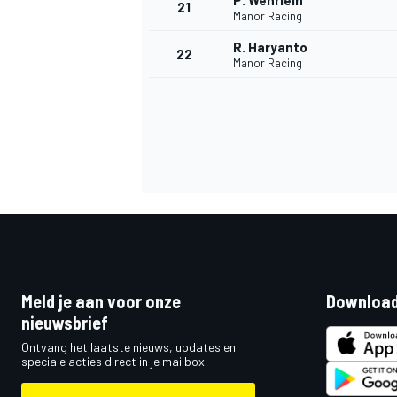
P. Wehrlein
21
Manor Racing
R. Haryanto
22
Manor Racing
Meld je aan voor onze
Download
nieuwsbrief
Ontvang het laatste nieuws, updates en
speciale acties direct in je mailbox.