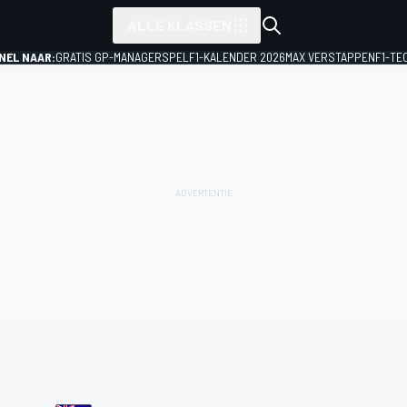
ALLE KLASSEN
NEL NAAR:
GRATIS GP-MANAGERSPEL
F1-KALENDER 2026
MAX VERSTAPPEN
F1-TE