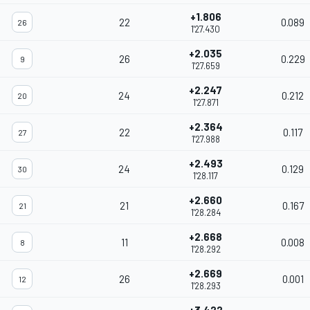
+1.806
22
0.089
26
1'27.430
+2.035
26
0.229
9
1'27.659
+2.247
24
0.212
20
1'27.871
+2.364
22
0.117
27
1'27.988
+2.493
24
0.129
30
1'28.117
+2.660
21
0.167
21
1'28.284
+2.668
11
0.008
8
1'28.292
+2.669
26
0.001
12
1'28.293