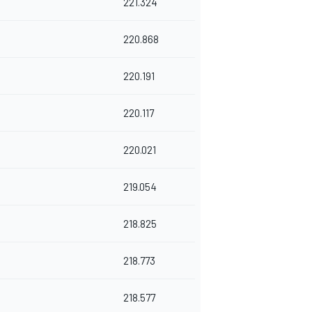
221.324
220.868
220.191
220.117
220.021
219.054
218.825
218.773
218.577