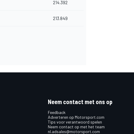
214.392
213.849
Neem contact met ons op
Feedback
Adverteren op Motorsport.com
Tips voor verantwoord spelen
Neem contact op met het team
nl.adsales@motorsport.com