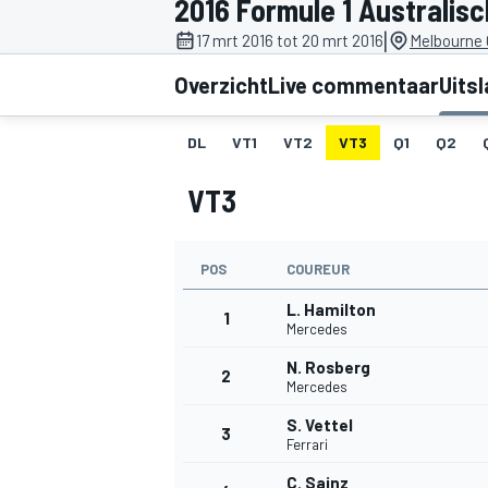
2016 Formule 1 Australis
|
17 mrt 2016 tot 20 mrt 2016
Melbourne G
Overzicht
Live commentaar
Uits
DL
VT1
VT2
VT3
Q1
Q2
VT3
MOTOGP
POS
COUREUR
L. Hamilton
1
Mercedes
N. Rosberg
2
Mercedes
S. Vettel
3
Ferrari
C. Sainz