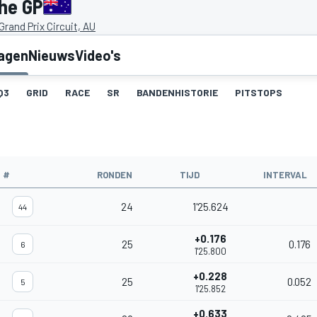
che GP
rand Prix Circuit, AU
lagen
Nieuws
Video's
Q3
GRID
RACE
SR
BANDENHISTORIE
PITSTOPS
#
RONDEN
TIJD
INTERVAL
24
1'25.624
44
+0.176
25
0.176
6
1'25.800
+0.228
25
0.052
5
1'25.852
+0.633