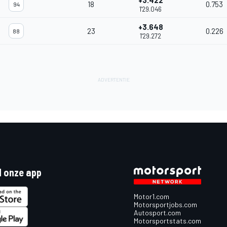
+3.422
18
0.753
94
1'29.046
+3.648
23
0.226
88
1'29.272
 onze app
Motor1.com
Motorsportjobs.com
Autosport.com
Motorsportstats.com