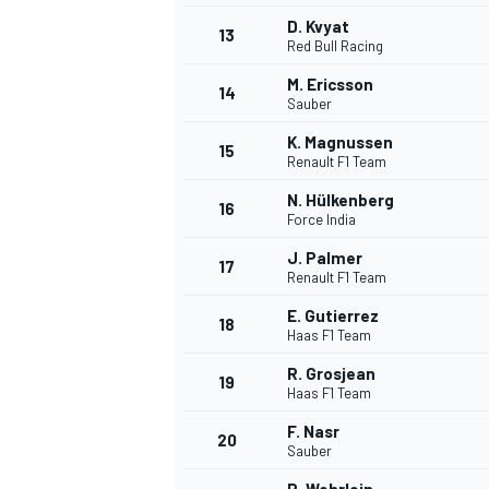
D. Kvyat
13
Red Bull Racing
M. Ericsson
14
Sauber
K. Magnussen
15
Renault F1 Team
N. Hülkenberg
16
Force India
J. Palmer
17
Renault F1 Team
E. Gutierrez
18
Haas F1 Team
R. Grosjean
19
Haas F1 Team
F. Nasr
20
Sauber