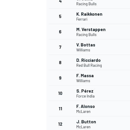
4
Racing Bulls
K. Raikkonen
5
Ferrari
INDYCAR
M. Verstappen
6
Racing Bulls
V. Bottas
7
Williams
D. Ricciardo
8
Red Bull Racing
F. Massa
9
Williams
S. Pérez
10
Force India
F. Alonso
11
WEC
DTM
McLaren
J. Button
12
McLaren