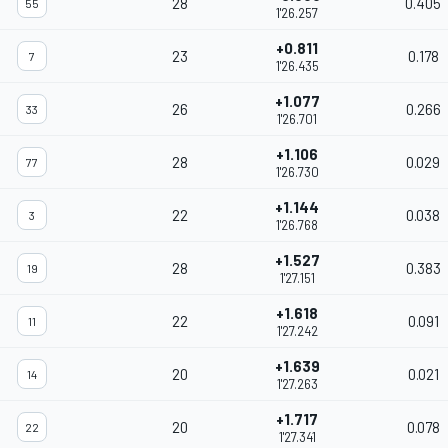
28
0.405
55
1'26.257
+0.811
23
0.178
7
1'26.435
+1.077
26
0.266
33
1'26.701
+1.106
28
0.029
77
1'26.730
+1.144
22
0.038
3
1'26.768
+1.527
28
0.383
19
1'27.151
+1.618
22
0.091
11
1'27.242
+1.639
20
0.021
14
1'27.263
+1.717
20
0.078
22
1'27.341