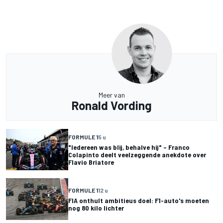
Meer van
Ronald Vording
FORMULE 1
5 u
"Iedereen was blij, behalve hij" – Franco
Colapinto deelt veelzeggende anekdote over
Flavio Briatore
FORMULE 1
12 u
FIA onthult ambitieus doel: F1-auto's moeten
nog 80 kilo lichter