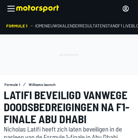
FORMULE 1
HOME
NIEUWS
KALENDER
RESULTATEN
STAND
F1 LIVEBL
Formule 1
Williams launch
LATIFI BEVEILIGD VANWEGE
DOODSBEDREIGINGEN NA F1-
FINALE ABU DHABI
Nicholas Latifi heeft zich laten beveiligen in de
nasleep van de Formule 1-finale in Abu Dhabi.