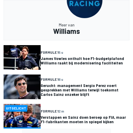
Meer van
Williams
FORMULE 1
5 u
James Vowles onthult hoe F1-budgetplafond
Williams raakt bij modernisering faciliteiten
FORMULE 1
6 u
Gerucht: management Sergio Perez voert
gesprekken met Williams terwijl toekomst
Carlos Sainz onzeker blijft
UITGELICHT
FORMULE 1
2 m
Verstappen en Sainz doen beroep op FIA, maar
F1-fabrikanten moeten in spiegel kijken