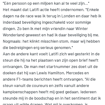
"Eén persoon op een miljoen kan al te veel zijn..."
Het maakt dat Latifi actie heeft ondernomen. "Enkele
dagen na de race was ik terug in Londen en daar heb ik
inderdaad beveiliging ingeschakeld voor sommige
dingen. Zo ben ik met mijn vriendin naar Winter
Wonderland geweest en had ik daar beveiliging bij me.
Nogmaals: het klinkt misschien stom, maar wij hebben
die bedreigingen erg serieus genomen."
Aan de andere kant voelt Latifi zich wel gesterkt in de
steun die hij na het plaatsen van zijn open brief heeft
ontvangen. De man met startnummer zes doet uit de
doeken dat hij van
Lewis Hamilton
,
Mercedes
en
andere F1-teams berichten heeft ontvangen. "Al die
steun vanuit de coureurs en zelfs vanuit andere
kampioenschappen heeft mij goed gedaan. Iedereen
steunde mij in de boodschap en in het sentiment dat ik
graag uit wilde dragen. Wat mij is overkomen, is