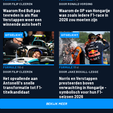
DOOR FILIP CLEEREN
DOOR RONALD VORDING
Waarom Red Bull pas
Waarom de GP van Hongarije
tevreden is als Max
was zoals iedere F1-race in
Verstappen weer een
2026 zou moeten zijn
winnende auto heeft
UITGELICHT
UITGELICHT
FORMULE 1
10 d
FORMULE 1
11 d
DOOR FILIP CLEEREN
DOOR JAKE BOXALL-LEGGE
Het opvallende aan
Norris en Verstappen
Antonelli's snelle
presteerden boven
transformatie tot F1-
verwachting in Hongarije -
titelkandidaat
symbolisch voor hun F1-
seizoen 2026
BEKIJK MEER