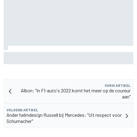
F2-talent Rafael Camara reageert op Haas F1-geruchten
voor 2027
VORIG ARTIKEL
Albon: "In F1-auto's 2022 komt het meer op de coureur
aan"
VOLGEND ARTIKEL
Ander helmdesign Russell bij Mercedes: "Uit respect voor
Schumacher"