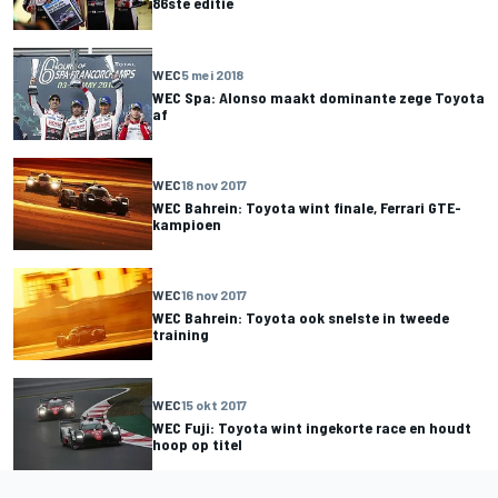
86ste editie
WEC
5 mei 2018
WEC Spa: Alonso maakt dominante zege Toyota
af
WEC
18 nov 2017
WEC Bahrein: Toyota wint finale, Ferrari GTE-
kampioen
WEC
16 nov 2017
WEC Bahrein: Toyota ook snelste in tweede
training
WEC
15 okt 2017
WEC Fuji: Toyota wint ingekorte race en houdt
hoop op titel