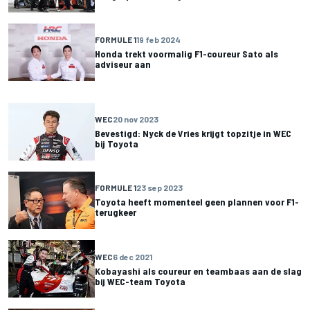
FORMULE 1
19 feb 2024
Honda trekt voormalig F1-coureur Sato als
adviseur aan
WEC
20 nov 2023
Bevestigd: Nyck de Vries krijgt topzitje in WEC
bij Toyota
FORMULE 1
23 sep 2023
Toyota heeft momenteel geen plannen voor F1-
terugkeer
WEC
6 dec 2021
Kobayashi als coureur en teambaas aan de slag
bij WEC-team Toyota