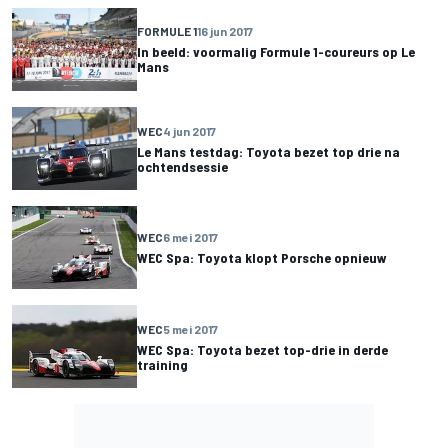
FORMULE 1
16 jun 2017
In beeld: voormalig Formule 1-coureurs op Le
Mans
WEC
4 jun 2017
Le Mans testdag: Toyota bezet top drie na
ochtendsessie
WEC
6 mei 2017
WEC Spa: Toyota klopt Porsche opnieuw
WEC
5 mei 2017
WEC Spa: Toyota bezet top-drie in derde
training