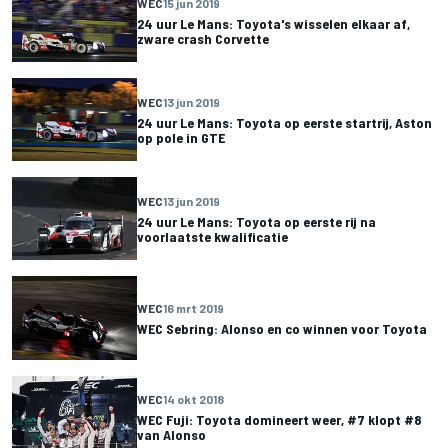
WEC
15 jun 2019
24 uur Le Mans: Toyota's wisselen elkaar af,
zware crash Corvette
WEC
13 jun 2019
24 uur Le Mans: Toyota op eerste startrij, Aston
op pole in GTE
WEC
13 jun 2019
24 uur Le Mans: Toyota op eerste rij na
voorlaatste kwalificatie
WEC
16 mrt 2019
WEC Sebring: Alonso en co winnen voor Toyota
WEC
14 okt 2018
WEC Fuji: Toyota domineert weer, #7 klopt #8
van Alonso