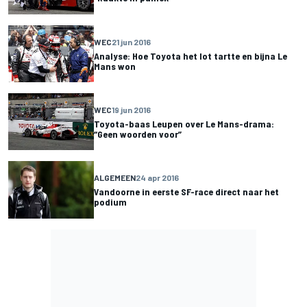
WEC
21 jun 2016
Analyse: Hoe Toyota het lot tartte en bijna Le
Mans won
WEC
19 jun 2016
Toyota-baas Leupen over Le Mans-drama:
“Geen woorden voor”
ALGEMEEN
24 apr 2016
Vandoorne in eerste SF-race direct naar het
podium