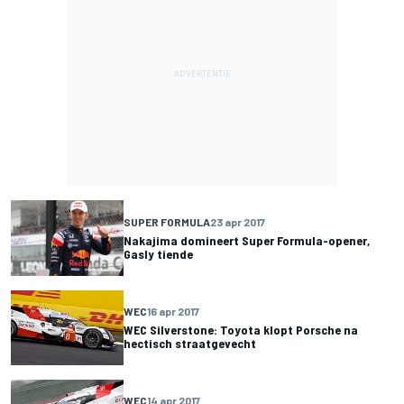
SUPER FORMULA
23 apr 2017
Nakajima domineert Super Formula-opener,
Gasly tiende
WEC
16 apr 2017
WEC Silverstone: Toyota klopt Porsche na
hectisch straatgevecht
WEC
14 apr 2017