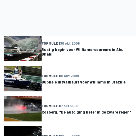
FORMULE 1
30 okt 2009
Rustig begin voor Williams-coureurs in Abu
Dhabi
FORMULE 1
18 okt 2009
Dubbele uitvalbeurt voor Williams in Brazilië
FORMULE 1
17 okt 2009
Rosberg: "De auto ging beter in de zware regen"
FORMULE 1
27 sep 2009