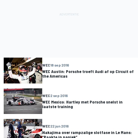
WEC
18 sep 2016
WEC Austin: Porsche troeft Audi af op Circuit of
the Americas
WEC
2 sep 2016
WEC Mexico: Hartley met Porsche snelst in
laatste training
WEC
22 jun 2016
Nakajima over rampzalige slotfase in Le Mans:
“Raakte in paniek”