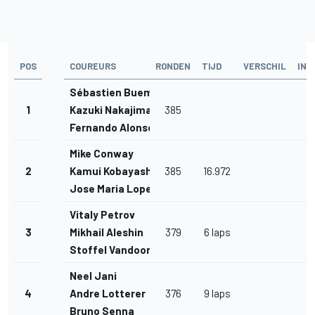
POS
COUREURS
RONDEN
TIJD
VERSCHIL
INT
Sébastien Buemi
1
Kazuki Nakajima
385
Fernando Alonso
Mike Conway
2
Kamui Kobayashi
385
16.972
Jose Maria Lopez
Vitaly Petrov
3
Mikhail Aleshin
379
6 laps
Stoffel Vandoorne
Neel Jani
4
Andre Lotterer
376
9 laps
Bruno Senna