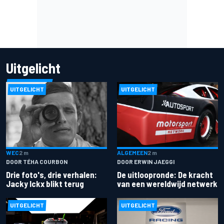
Uitgelicht
UITGELICHT
UITGELICHT
ALGEMEEN
2 m
WEC
2 m
DOOR ERWIN JAEGGI
DOOR TÉHA COURBON
De uitloopronde: De kracht
Drie foto's, drie verhalen:
van een wereldwijd netwerk
Jacky Ickx blikt terug
UITGELICHT
UITGELICHT