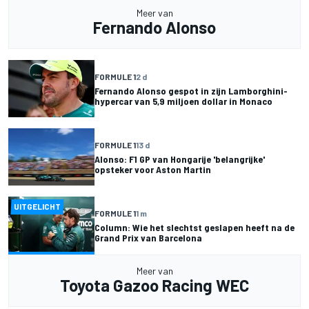
Meer van
Fernando Alonso
FORMULE 1
2 d
Fernando Alonso gespot in zijn Lamborghini-
hypercar van 5,9 miljoen dollar in Monaco
FORMULE 1
13 d
Alonso: F1 GP van Hongarije 'belangrijke'
opsteker voor Aston Martin
UITGELICHT
FORMULE 1
1 m
Column: Wie het slechtst geslapen heeft na de
Grand Prix van Barcelona
Meer van
Toyota Gazoo Racing WEC