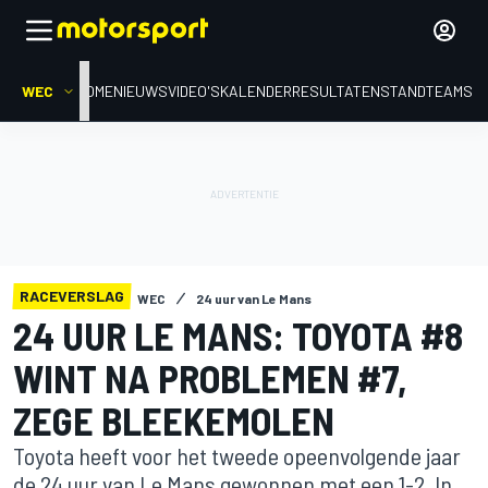
WEC
HOME
NIEUWS
VIDEO'S
KALENDER
RESULTATEN
STAND
TEAMS
RACEVERSLAG
WEC
24 uur van Le Mans
24 UUR LE MANS: TOYOTA #8
WINT NA PROBLEMEN #7,
ZEGE BLEEKEMOLEN
Toyota heeft voor het tweede opeenvolgende jaar
de 24 uur van Le Mans gewonnen met een 1-2. In