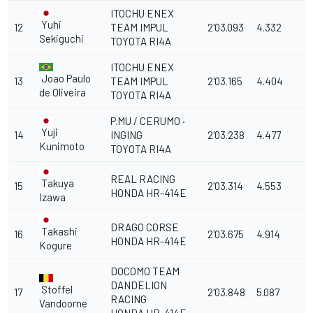
ITOCHU ENEX
Yuhi
12
TEAM IMPUL
2'03.093
4.332
Sekiguchi
TOYOTA RI4A
ITOCHU ENEX
Joao Paulo
13
TEAM IMPUL
2'03.165
4.404
de Oliveira
TOYOTA RI4A
P.MU / CERUMO ·
Yuji
14
INGING
2'03.238
4.477
Kunimoto
TOYOTA RI4A
REAL RACING
Takuya
15
2'03.314
4.553
HONDA HR-414E
Izawa
DRAGO CORSE
Takashi
16
2'03.675
4.914
HONDA HR-414E
Kogure
DOCOMO TEAM
DANDELION
Stoffel
17
2'03.848
5.087
RACING
Vandoorne