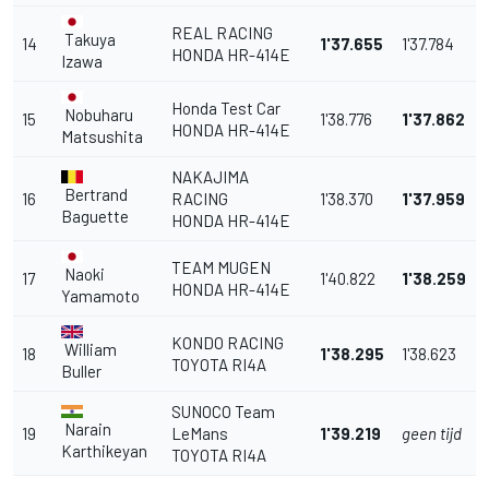
REAL RACING
Takuya
14
1'37.655
1'37.784
HONDA HR-414E
Izawa
Honda Test Car
Nobuharu
15
1'38.776
1'37.862
HONDA HR-414E
Matsushita
NAKAJIMA
Bertrand
16
RACING
1'38.370
1'37.959
Baguette
HONDA HR-414E
TEAM MUGEN
Naoki
17
1'40.822
1'38.259
HONDA HR-414E
Yamamoto
KONDO RACING
William
18
1'38.295
1'38.623
TOYOTA RI4A
Buller
SUNOCO Team
Narain
19
LeMans
1'39.219
geen tijd
Karthikeyan
TOYOTA RI4A