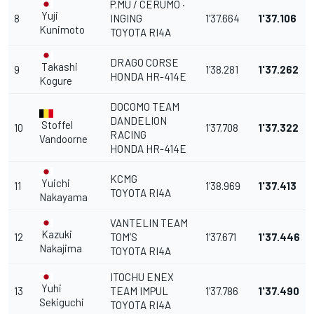
P.MU / CERUMO ·
Yuji
8
INGING
1'37.664
1'37.106
Kunimoto
TOYOTA RI4A
DRAGO CORSE
Takashi
9
1'38.281
1'37.262
HONDA HR-414E
Kogure
DOCOMO TEAM
DANDELION
Stoffel
10
1'37.708
1'37.322
RACING
Vandoorne
HONDA HR-414E
KCMG
Yuichi
11
1'38.969
1'37.413
TOYOTA RI4A
Nakayama
VANTELIN TEAM
Kazuki
12
TOM’S
1'37.671
1'37.446
Nakajima
TOYOTA RI4A
ITOCHU ENEX
Yuhi
13
TEAM IMPUL
1'37.786
1'37.490
Sekiguchi
TOYOTA RI4A