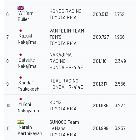
KONDO RACING
William
6
2'00.513
1.752
TOYOTA RI4A
Buller
VANTELIN TEAM
Kazuki
7
TOM’S
2'00.727
1.966
Nakajima
TOYOTA RI4A
NAKAJIMA
Daisuke
8
RACING
2'01.110
2.349
Nakajima
HONDA HR-414E
REAL RACING
Koudai
9
2'01.317
2.556
HONDA HR-414E
Tsukakoshi
KCMG
Yuichi
10
2'01.985
3.224
TOYOTA RI4A
Nakayama
SUNOCO Team
Narain
11
LeMans
2'01.998
3.237
Karthikeyan
TOYOTA RI4A