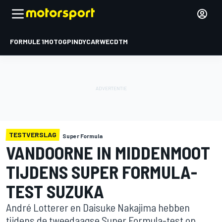
FORMULE 1
MOTOGP
INDYCAR
WEC
DTM
TESTVERSLAG
Super Formula
VANDOORNE IN MIDDENMOOT
TIJDENS SUPER FORMULA-
TEST SUZUKA
André Lotterer en Daisuke Nakajima hebben
tijdens de tweedaagse Super Formula-test op