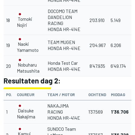
HONDA HR-414E
DOCOMO TEAM
DANDELION
Tomoki
18
2'03.910
5.149
RACING
Nojiri
HONDA HR-414E
TEAM MUGEN
Naoki
19
2'04.967
6.206
HONDA HR-414E
Yamamoto
Honda Test Car
Nobuharu
20
8'47.935
6'49.174
HONDA HR-414E
Matsushita
Resultaten dag 2:
PO.
COUREUR
TEAM / MOTOR
OCHTEND
MIDDAG
NAKAJIMA
Daisuke
1
RACING
1'37.569
1'36.706
Nakajima
HONDA HR-414E
SUNOCO Team
Kamui