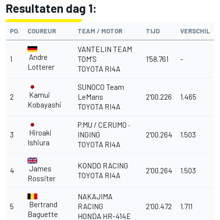
Resultaten dag 1:
PO.
COUREUR
TEAM / MOTOR
TIJD
VERSCHIL
VANTELIN TEAM
Andre
1
TOM’S
1'58.761
-
Lotterer
TOYOTA RI4A
SUNOCO Team
Kamui
2
LeMans
2'00.226
1.465
Kobayashi
TOYOTA RI4A
P.MU / CERUMO ·
Hiroaki
3
INGING
2'00.264
1.503
Ishiura
TOYOTA RI4A
KONDO RACING
James
4
2'00.264
1.503
TOYOTA RI4A
Rossiter
NAKAJIMA
Bertrand
5
RACING
2'00.472
1.711
Baguette
HONDA HR-414E