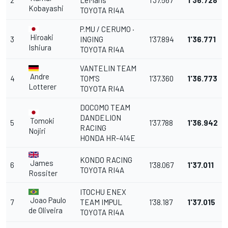
2
LeMans
1'37.567
1'36.728
Kobayashi
TOYOTA RI4A
P.MU / CERUMO ·
Hiroaki
3
INGING
1'37.894
1'36.771
Ishiura
TOYOTA RI4A
VANTELIN TEAM
Andre
4
TOM’S
1'37.360
1'36.773
Lotterer
TOYOTA RI4A
DOCOMO TEAM
DANDELION
Tomoki
5
1'37.788
1'36.942
RACING
Nojiri
HONDA HR-414E
KONDO RACING
James
6
1'38.067
1'37.011
TOYOTA RI4A
Rossiter
ITOCHU ENEX
Joao Paulo
7
TEAM IMPUL
1'38.187
1'37.015
de Oliveira
TOYOTA RI4A