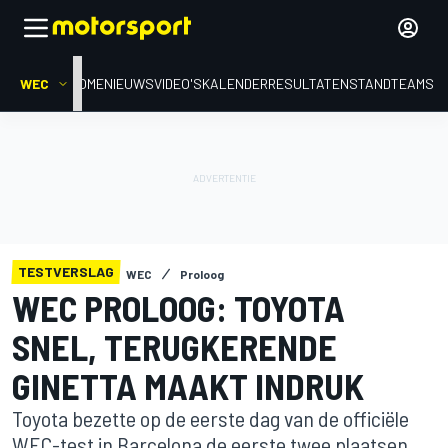
WEC
HOME
NIEUWS
VIDEO'S
KALENDER
RESULTATEN
STAND
TEAMS
TESTVERSLAG
WEC
Proloog
WEC PROLOOG: TOYOTA
SNEL, TERUGKERENDE
GINETTA MAAKT INDRUK
Toyota bezette op de eerste dag van de officiële
WEC-test in Barcelona de eerste twee plaatsen.