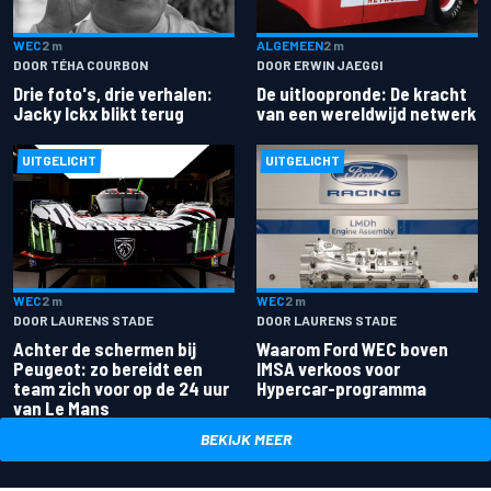
ALGEMEEN
2 m
WEC
2 m
DOOR ERWIN JAEGGI
DOOR TÉHA COURBON
De uitloopronde: De kracht
Drie foto's, drie verhalen:
van een wereldwijd netwerk
Jacky Ickx blikt terug
UITGELICHT
UITGELICHT
WEC
2 m
WEC
2 m
DOOR LAURENS STADE
DOOR LAURENS STADE
Achter de schermen bij
Waarom Ford WEC boven
Peugeot: zo bereidt een
IMSA verkoos voor
team zich voor op de 24 uur
Hypercar-programma
van Le Mans
BEKIJK MEER