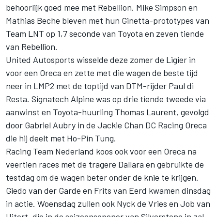
behoorlijk goed mee met Rebellion. Mike Simpson en
Mathias Beche bleven met hun Ginetta-prototypes van
Team LNT op 1,7 seconde van Toyota en zeven tiende
van Rebellion.
United Autosports wisselde deze zomer de Ligier in
voor een Oreca en zette met die wagen de beste tijd
neer in LMP2 met de toptijd van DTM-rijder Paul di
Resta. Signatech Alpine was op drie tiende tweede via
aanwinst en Toyota-huurling Thomas Laurent, gevolgd
door Gabriel Aubry in de Jackie Chan DC Racing Oreca
die hij deelt met Ho-Pin Tung.
Racing Team Nederland koos ook voor een Oreca na
veertien races met de tragere Dallara en gebruikte de
testdag om de wagen beter onder de knie te krijgen.
Giedo van der Garde en Frits van Eerd kwamen dinsdag
in actie. Woensdag zullen ook Nyck de Vries en Job van
Uitert, die in de seizoensopener van Silverstone in zal