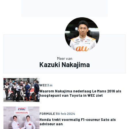
Meer van
Kazuki Nakajima
WEC
3 m
Waarom Nakajima nederlaag Le Mans 2016 als
hoogtepunt van Toyota in WEC ziet
FORMULE 1
19 feb 2024
Honda trekt voormalig F1-coureur Sato als
adviseur aan