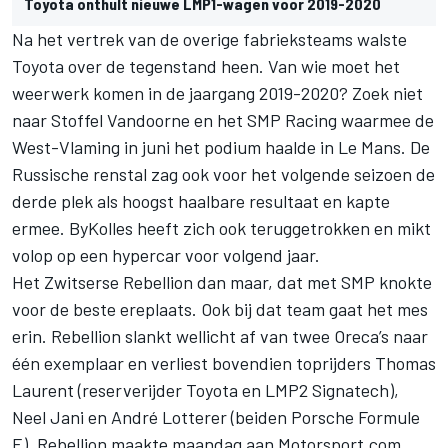
Toyota onthult nieuwe LMP1-wagen voor 2019-2020
Na het vertrek van de overige fabrieksteams walste
Toyota over de tegenstand heen. Van wie moet het
weerwerk komen in de jaargang 2019-2020? Zoek niet
naar Stoffel Vandoorne en het SMP Racing waarmee de
West-Vlaming in juni het podium haalde in Le Mans. De
Russische renstal zag ook voor het volgende seizoen de
derde plek als hoogst haalbare resultaat en kapte
ermee. ByKolles heeft zich ook teruggetrokken en mikt
volop op een hypercar voor volgend jaar.
Het Zwitserse Rebellion dan maar, dat met SMP knokte
voor de beste ereplaats. Ook bij dat team gaat het mes
erin. Rebellion slankt wellicht af van twee Oreca’s naar
één exemplaar en verliest bovendien toprijders Thomas
Laurent (reserverijder Toyota en LMP2 Signatech),
Neel Jani en André Lotterer (beiden Porsche Formule
E). Rebellion maakte maandag aan Motorsport.com