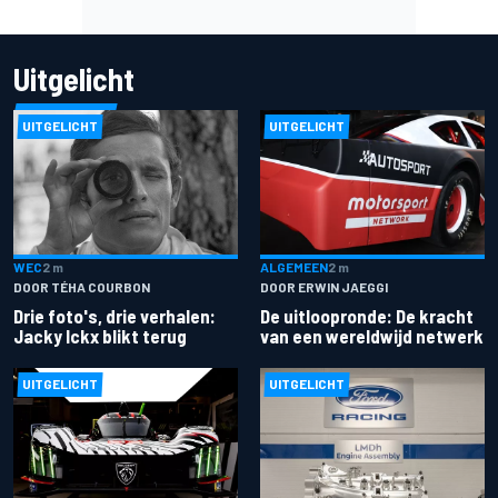
Uitgelicht
UITGELICHT
UITGELICHT
ALGEMEEN
2 m
WEC
2 m
DOOR ERWIN JAEGGI
DOOR TÉHA COURBON
De uitloopronde: De kracht
Drie foto's, drie verhalen:
van een wereldwijd netwerk
Jacky Ickx blikt terug
UITGELICHT
UITGELICHT