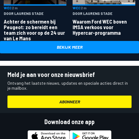
WEC
2 m
WEC
2 m
DOOR LAURENS STADE
DOOR LAURENS STADE
Achter de schermen bij
Waarom Ford WEC boven
Peugeot: zo bereidt een
IMSA verkoos voor
team zich voor op de 24 uur
Hypercar-programma
van Le Mans
BEKIJK MEER
Meld je aan voor onze nieuwsbrief
Ontvang het laatste nieuws, updates en speciale acties direct in
je mailbox.
ABONNEER
Download onze app