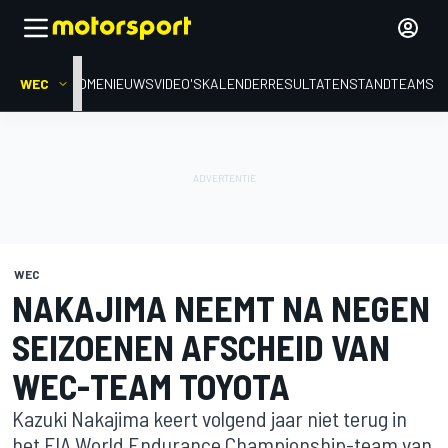
WEC
HOME
NIEUWS
VIDEO'S
KALENDER
RESULTATEN
STAND
TEAMS
WEC
NAKAJIMA NEEMT NA NEGEN
SEIZOENEN AFSCHEID VAN
WEC-TEAM TOYOTA
Kazuki Nakajima keert volgend jaar niet terug in
het FIA World Endurance Championship-team van