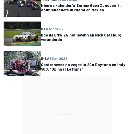
Nieuwe kalender W Series: Geen Zandvoort,
doubleheaders in Miami en Mexico
GT
6 feb 2022
Hoe de BMW Z4 het leven van Nick Catsburg
veranderde
IMSA
31 jan 2022
Castroneves na zeges in 24u Daytona en Indy
500: “Op naar Le Mans”