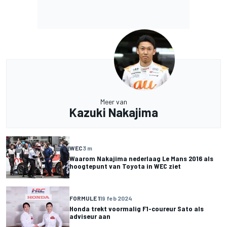
Meer van
Kazuki Nakajima
WEC
3 m
Waarom Nakajima nederlaag Le Mans 2016 als
hoogtepunt van Toyota in WEC ziet
FORMULE 1
19 feb 2024
Honda trekt voormalig F1-coureur Sato als
adviseur aan