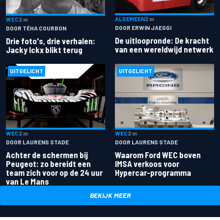
ALGEMEEN
2 m
WEC
2 m
DOOR ERWIN JAEGGI
DOOR TÉHA COURBON
De uitloopronde: De kracht
Drie foto's, drie verhalen:
van een wereldwijd netwerk
Jacky Ickx blikt terug
UITGELICHT
UITGELICHT
WEC
2 m
WEC
2 m
DOOR LAURENS STADE
DOOR LAURENS STADE
Achter de schermen bij
Waarom Ford WEC boven
Peugeot: zo bereidt een
IMSA verkoos voor
team zich voor op de 24 uur
Hypercar-programma
van Le Mans
BEKIJK MEER