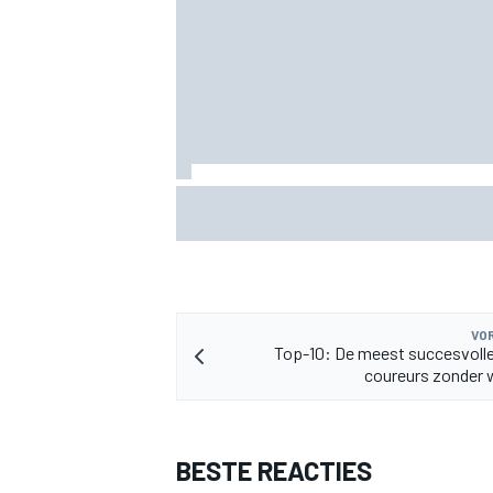
MEER RACEKLASSEN
KTM mag afwijkend motoronderdeel ve
voor GP van Aragón
VOR
Top-10: De meest succesvoll
coureurs zonder w
BESTE REACTIES