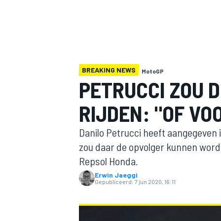
BREAKING NEWS
MotoGP
PETRUCCI ZOU 
RIJDEN: "OF VO
MOTOGP
Danilo Petrucci heeft aangegeven i
zou daar de opvolger kunnen worden
Repsol Honda.
Erwin Jaeggi
Gepubliceerd:
7 jun 2020, 16:11