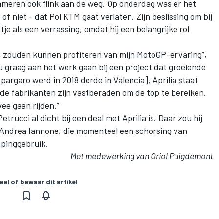
immeren ook flink aan de weg. Op onderdag was er het
s of niet - dat
Pol KTM gaat verlaten
. Zijn beslissing om bij
je als een verrassing, omdat hij een belangrijke rol
ie zouden kunnen profiteren van mijn MotoGP-ervaring”,
ou graag aan het werk gaan bij een project dat groeiende
argaro werd in 2018 derde in Valencia], Aprilia staat
de fabrikanten zijn vastberaden om de top te bereiken.
ee gaan rijden.”
rucci al dicht bij een deal met Aprilia is. Daar zou hij
Andrea Iannone, die momenteel een schorsing van
pinggebruik.
Met medewerking van Oriol Puigdemont
eel of bewaar dit artikel