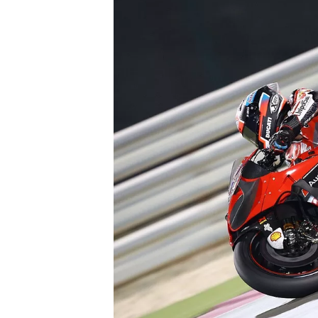
INDYCAR
WEC
DTM