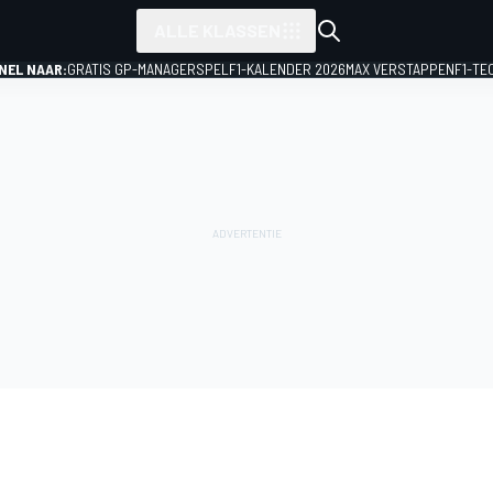
ALLE KLASSEN
NEL NAAR:
GRATIS GP-MANAGERSPEL
F1-KALENDER 2026
MAX VERSTAPPEN
F1-TE