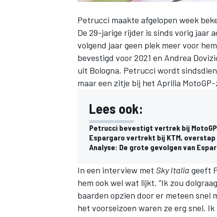
Petrucci
maakte afgelopen week beke
De 29-jarige rijder is sinds vorig jaar
volgend jaar geen plek meer voor hem 
bevestigd
voor 2021 en Andrea Dovizios
uit Bologna. Petrucci wordt sindsdie
maar een zitje bij het Aprilia MotoGP-
Lees ook:
Petrucci bevestigt vertrek bij MotoG
Espargaro vertrekt bij KTM, overstap 
Analyse: De grote gevolgen van Espar
In een interview met
Sky Italia
geeft P
hem ook wel wat lijkt. “Ik zou dolgra
baarden opzien door er meteen snel me
het voorseizoen waren ze erg snel. Ik