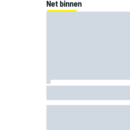
Net binnen
Clark, Senna, Antonelli – zo ontwikkelde
leeftijdsrecord voor de grand chelem