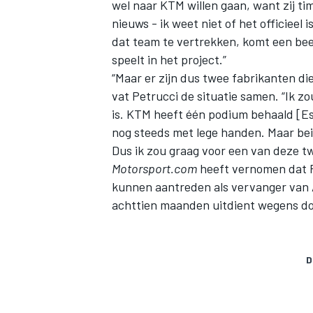
wel naar KTM willen gaan, want zij t
nieuws - ik weet niet of het officieel i
dat team te vertrekken, komt een beet
speelt in het project.”
“Maar er zijn dus twee fabrikanten d
vat Petrucci de situatie samen. “Ik z
is. KTM heeft één podium behaald [Esp
nog steeds met lege handen. Maar bei
Dus ik zou graag voor een van deze tw
Motorsport.com
heeft vernomen dat Pet
kunnen aantreden als vervanger van 
achttien maanden uitdient wegens do
D