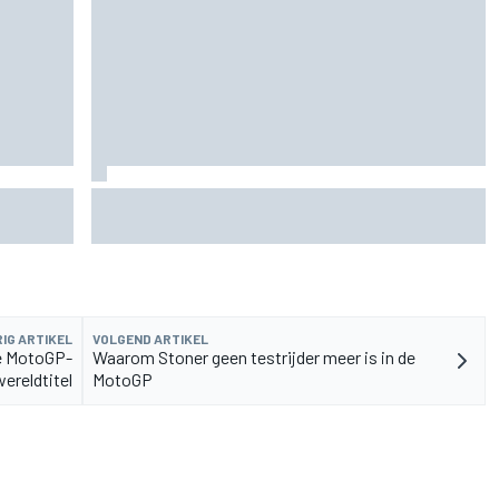
rvangen
MotoGP Grand Prix van Groot-Brittannië 2026:
tijden, uitzending en meer
IG ARTIKEL
VOLGEND ARTIKEL
e MotoGP-
Waarom Stoner geen testrijder meer is in de
ereldtitel
MotoGP