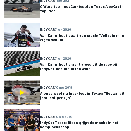
INDYCAR
1 apr 2021
O'Ward topt IndyCar-testdag Texas, VeeKay in
top-tien
INDYCAR
7 jun 2020
Van Kalmthout baalt van crash: “Volledig mijn
eigen schuld”
INDYCAR
7 jun 2020
Van Kalmthout crasht vroeg uit de race bij
IndyCar-debuut, Dixon wint
INDYCAR
10 apr 2019
Alonso weet na Indy-test in Texas: "Het zal dit
jaar lastiger zijn"
INDYCAR
10 jun 2018
IndyCar Texas: Dixon grijpt de macht in het
kampioenschap