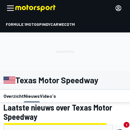
FORMULE 1
MOTOGP
INDYCAR
WEC
DTM
Texas Motor Speedway
Overzicht
Nieuws
Video's
Laatste nieuws over Texas Motor
Speedway
1