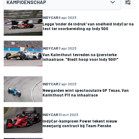
KAMPIOENSCHAP
INDYCAR
6 apr 2023
Legge 'onder de indruk' van snelheid IndyCar na
test ter voorbereiding op Indy 500
INDYCAR
3 apr 2023
Van Kalmthout tevreden na ijzersterke
inhaalrace: "Biedt hoop voor Indy 500!"
INDYCAR
2 apr 2023
Newgarden wint spectaculaire GP Texas, Van
Kalmthout P11 na inhaalrace
INDYCAR
31 mrt 2023
IndyCar-kampioen Power tekent nieuw
meerjarig contract bij Team Penske