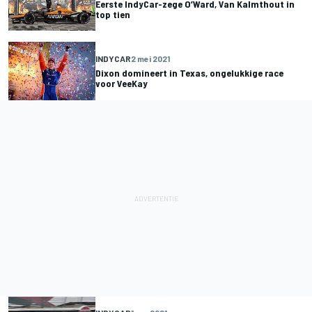
Eerste IndyCar-zege O’Ward, Van Kalmthout in
top tien
INDYCAR
2 mei 2021
Dixon domineert in Texas, ongelukkige race
voor VeeKay