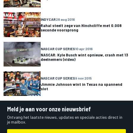
INDYCAR
28 aug 2016
Rahal steelt zege van Hinchcliffe met 0.008
seconde voorsprong
NASCAR CUP SERIES
10 apr 2016
NASCAR: Kyle Busch wint opnieuw, crash met 13
deelnemers (video)
NASCAR CUP SERIES
9 nov 2015
Jimmie Johnson wint in Texas na spannend
slot
Meld je aan voor onze nieuwsbrief
Ontvang het laatste nieuws, updates en speciale acties direct in
je mailbox.