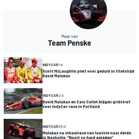
Meer van
Team Penske
INDYCAR
1 d
Scott McLaughlin pleit voor geduld in titelstrijd
David Malukas
INDYCAR
2 d
David Malukas en Caio Collet krijgen gridstraf
voor IndyCar-race in Portland
INDYCAR
20 d
Malukas na inhaalrace van laatste naar derde
in Nashville: “Nooit zo hard gereden”