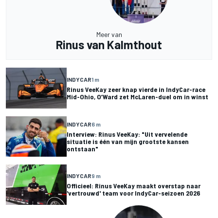
Meer van
Rinus van Kalmthout
INDYCAR
1 m
Rinus VeeKay zeer knap vierde in IndyCar-race
Mid-Ohio, O’Ward zet McLaren-duel om in winst
INDYCAR
6 m
Interview: Rinus VeeKay: "Uit vervelende
situatie is één van mijn grootste kansen
ontstaan"
INDYCAR
9 m
Officieel: Rinus VeeKay maakt overstap naar
'vertrouwd' team voor IndyCar-seizoen 2026