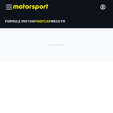
FORMULE 1
MOTOGP
INDYCAR
WEC
DTM