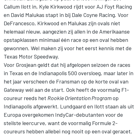
Callum Ilott
in,
Kyle Kirkwood
rijdt voor AJ Foyt Racing
en
David Malukas
stapt in bij
Dale Coyne Racing
. Voor
DeFrancesco, Kirkwood en Malukas zijn ovals niet
helemaal nieuw, aangezien zij allen in de Amerikaanse
opstapklassen minimaal één race op een oval hebben
gewonnen. Wel maken zij voor het eerst kennis met de
Texas Motor Speedway.
Voor Grosjean geldt dat hij afgelopen seizoen de races
in Texas en de Indianapolis 500 oversloeg, maar later in
het jaar verscheen de Fransman op de korte oval van
Gateway wél aan de start. Ook heeft de voormalig F1-
coureur reeds het
Rookie Orientation Program
op
Indianapolis afgewerkt. Lundgaard en Ilott staan als uit
Europa overgekomen IndyCar-debutanten voor de
steilste leercurve, want de voormalig Formule 2-
coureurs hebben allebei nog nooit op een oval geracet.