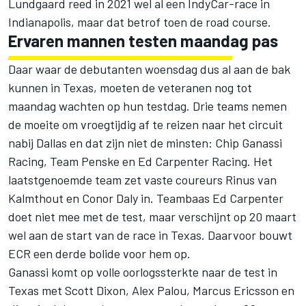
Lundgaard reed in 2021 wel al een IndyCar-race in
Indianapolis, maar dat betrof toen de road course.
Ervaren mannen testen maandag pas
Daar waar de debutanten woensdag dus al aan de bak
kunnen in Texas, moeten de veteranen nog tot
maandag wachten op hun testdag. Drie teams nemen
de moeite om vroegtijdig af te reizen naar het circuit
nabij Dallas en dat zijn niet de minsten:
Chip Ganassi
Racing
,
Team Penske
en
Ed Carpenter Racing
. Het
laatstgenoemde team zet vaste coureurs Rinus van
Kalmthout en
Conor Daly
in. Teambaas Ed Carpenter
doet niet mee met de test, maar verschijnt op 20 maart
wel aan de start van de race in Texas. Daarvoor bouwt
ECR een derde bolide voor hem op.
Ganassi komt op volle oorlogssterkte naar de test in
Texas met
Scott Dixon
,
Alex Palou
,
Marcus Ericsson
en