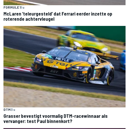
FORMULE 1
1 u
McLaren ‘teleurgesteld’ dat Ferrari eerder inzette op
roterende achtervleugel
DTM
3 u
Grasser bevestigt voormalig DTM-racewinnaar als
vervanger: test Paul binnenkort?