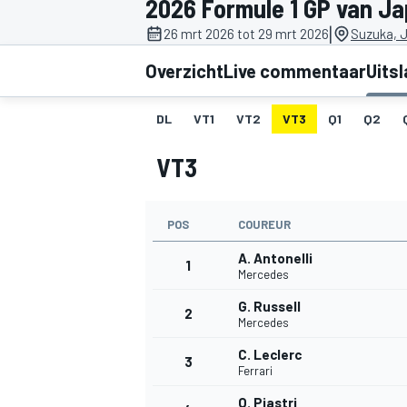
2026 Formule 1 GP van J
|
26 mrt 2026 tot 29 mrt 2026
Suzuka, 
Overzicht
Live commentaar
Uits
DL
VT1
VT2
VT3
Q1
Q2
VT3
MOTOGP
POS
COUREUR
A. Antonelli
1
Mercedes
G. Russell
2
Mercedes
C. Leclerc
3
Ferrari
O. Piastri