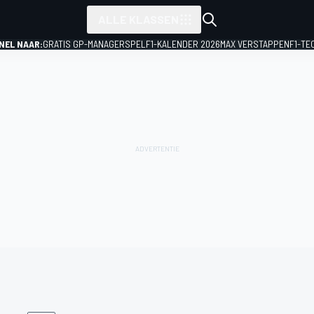
ALLE KLASSEN
NEL NAAR:
GRATIS GP-MANAGERSPEL
F1-KALENDER 2026
MAX VERSTAPPEN
F1-TE