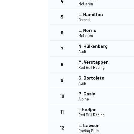
4
McLaren
L. Hamilton
5
Ferrari
INDYCAR
L. Norris
6
McLaren
N. Hülkenberg
7
Audi
M. Verstappen
8
Red Bull Racing
G. Bortoleto
9
Audi
P. Gasly
10
Alpine
I. Hadjar
11
WEC
DTM
Red Bull Racing
L. Lawson
12
Racing Bulls