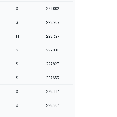
S
229.002
S
228.907
M
228.327
S
227.891
S
227.827
S
227.653
S
225.994
S
225.904