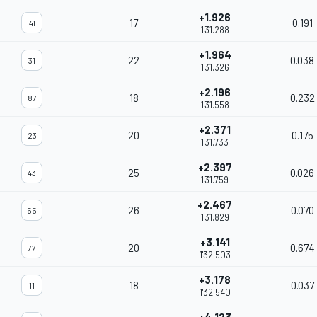
+1.926
17
0.191
41
1'31.288
+1.964
22
0.038
31
1'31.326
+2.196
18
0.232
87
1'31.558
+2.371
20
0.175
23
1'31.733
+2.397
25
0.026
43
1'31.759
+2.467
26
0.070
55
1'31.829
+3.141
20
0.674
77
1'32.503
+3.178
18
0.037
11
1'32.540