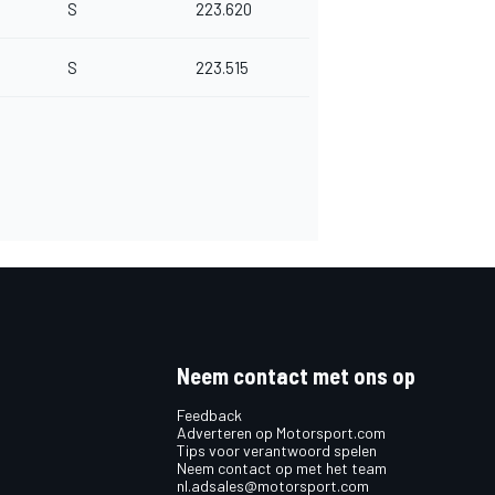
S
223.620
S
223.515
Neem contact met ons op
Feedback
Adverteren op Motorsport.com
Tips voor verantwoord spelen
Neem contact op met het team
nl.adsales@motorsport.com