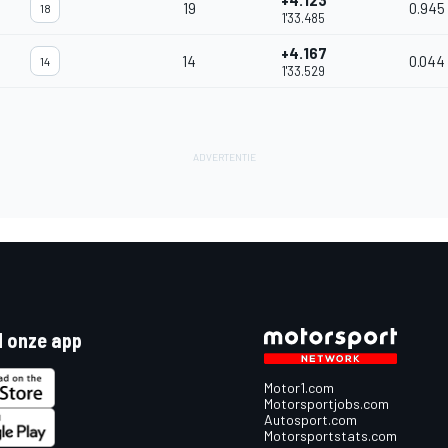
+4.123
19
0.945
18
1'33.485
+4.167
14
0.044
14
1'33.529
 onze app
Motor1.com
Motorsportjobs.com
Autosport.com
Motorsportstats.com