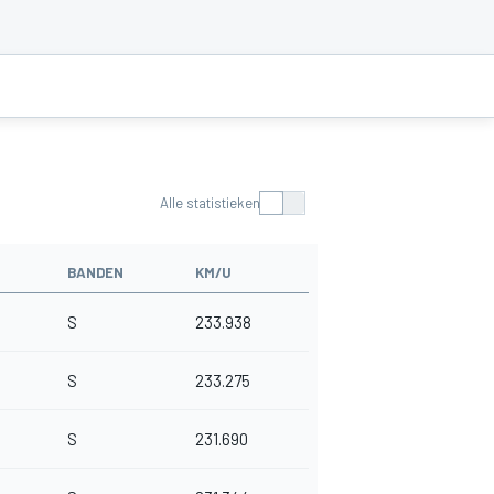
Alle statistieken
BANDEN
KM/U
S
233.938
S
233.275
S
231.690