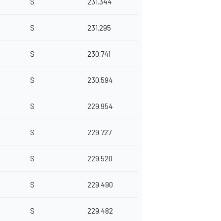
S
231.344
S
231.295
S
230.741
S
230.594
S
229.954
S
229.727
S
229.520
S
229.490
S
229.482