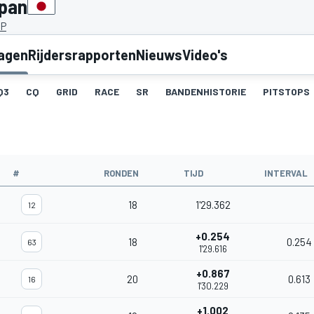
apan
JP
lagen
Rijdersrapporten
Nieuws
Video's
Q3
CQ
GRID
RACE
SR
BANDENHISTORIE
PITSTOPS
#
RONDEN
TIJD
INTERVAL
18
1'29.362
12
+0.254
18
0.254
63
1'29.616
+0.867
20
0.613
16
1'30.229
+1.002