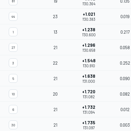
19
0.135
81
1'30.364
+1.021
23
0.019
44
1'30.383
+1.238
13
0.217
1
1'30.600
+1.296
21
0.058
27
1'30.658
+1.548
22
0.252
3
1'30.910
+1.638
21
0.090
5
1'31.000
+1.720
20
0.082
10
1'31.082
+1.732
21
0.012
6
1'31.094
+1.735
21
0.003
30
1'31.097