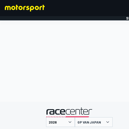
S
FORMULE 1
gepresenteerd door
GP VAN JAPAN