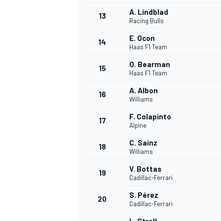
A. Lindblad
13
Racing Bulls
E. Ocon
14
Haas F1 Team
O. Bearman
15
Haas F1 Team
A. Albon
16
Williams
F. Colapinto
17
Alpine
C. Sainz
18
Williams
V. Bottas
19
Cadillac-Ferrari
S. Pérez
20
Cadillac-Ferrari