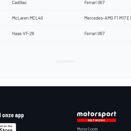
Cadillac
Ferrari 067
McLaren MCL40
Mercedes-AMG F1 M17 E
Haas VF-26
Ferrari 067
 onze app
Motor1.com