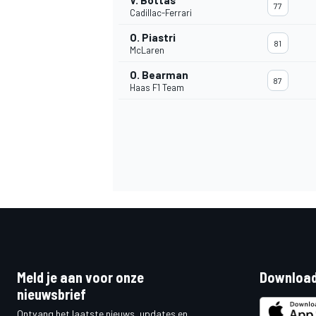
V. Bottas
77
Cadillac-Ferrari
O. Piastri
81
McLaren
O. Bearman
87
Haas F1 Team
Meld je aan voor onze
Download
nieuwsbrief
Ontvang het laatste nieuws, updates en