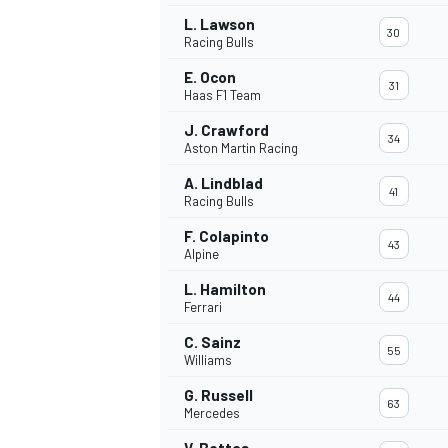
L. Lawson
30
Racing Bulls
E. Ocon
31
Haas F1 Team
J. Crawford
34
Aston Martin Racing
A. Lindblad
41
Racing Bulls
F. Colapinto
43
Alpine
L. Hamilton
44
Ferrari
C. Sainz
55
Williams
G. Russell
63
Mercedes