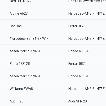
Red Bull RB22
Red Bull Powertrains Fo
Alpine A526
Mercedes-AMG F1 M17 E
Cadillac
Ferrari 067
Mercedes-Benz MGP W17
Mercedes-AMG F1 M17 E
Aston Martin AMR26
Honda RA626H
Ferrari SF-26
Ferrari 067
Aston Martin AMR26
Honda RA626H
Williams FW48
Mercedes-AMG F1 M17 E
Audi R26
Audi AFR 26