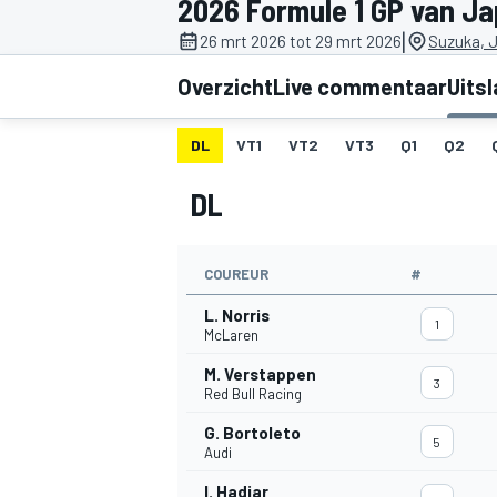
2026 Formule 1 GP van J
|
26 mrt 2026 tot 29 mrt 2026
Suzuka, 
Overzicht
Live commentaar
Uits
DL
VT1
VT2
VT3
Q1
Q2
DL
MOTOGP
COUREUR
#
L. Norris
1
McLaren
M. Verstappen
3
Red Bull Racing
G. Bortoleto
5
Audi
I. Hadjar