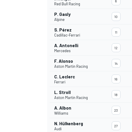
6
Red Bull Racing
P. Gasly
10
Alpine
INDYCAR
S. Pérez
11
Cadillac-Ferrari
A. Antonelli
12
Mercedes
F. Alonso
14
Aston Martin Racing
C. Leclerc
16
Ferrari
L. Stroll
18
Aston Martin Racing
A. Albon
23
WEC
DTM
Williams
N. Hülkenberg
27
Audi