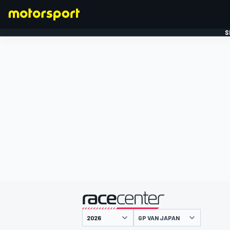
S
FORMULE 1
gepresenteerd door
GP VAN JAPAN