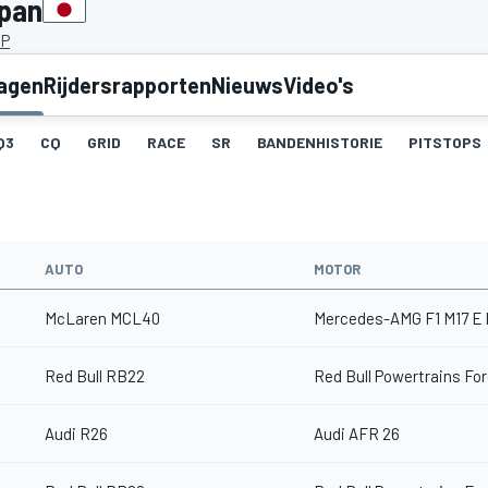
apan
JP
lagen
Rijdersrapporten
Nieuws
Video's
Q3
CQ
GRID
RACE
SR
BANDENHISTORIE
PITSTOPS
AUTO
MOTOR
McLaren MCL40
Mercedes-AMG F1 M17 E
Red Bull RB22
Red Bull Powertrains Fo
Audi R26
Audi AFR 26