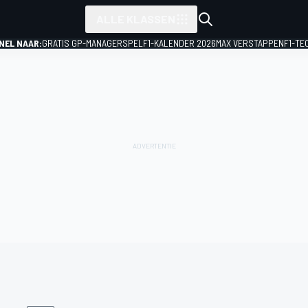
ALLE KLASSEN
NEL NAAR:
GRATIS GP-MANAGERSPEL
F1-KALENDER 2026
MAX VERSTAPPEN
F1-TE