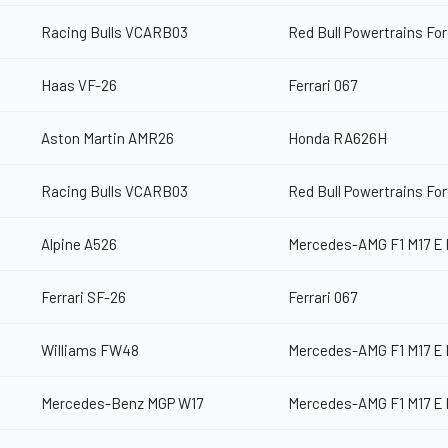
Racing Bulls VCARB03
Red Bull Powertrains Fo
Haas VF-26
Ferrari 067
Aston Martin AMR26
Honda RA626H
Racing Bulls VCARB03
Red Bull Powertrains Fo
Alpine A526
Mercedes-AMG F1 M17 E
Ferrari SF-26
Ferrari 067
Williams FW48
Mercedes-AMG F1 M17 E
Mercedes-Benz MGP W17
Mercedes-AMG F1 M17 E