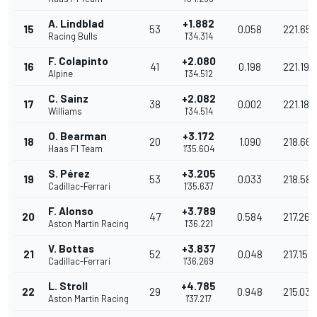
A. Lindblad
+1.882
15
53
0.058
221.655
Racing Bulls
1'34.314
F. Colapinto
+2.080
16
41
0.198
221.190
Alpine
1'34.512
C. Sainz
+2.082
17
38
0.002
221.186
Williams
1'34.514
O. Bearman
+3.172
18
20
1.090
218.66
Haas F1 Team
1'35.604
S. Pérez
+3.205
19
53
0.033
218.589
Cadillac-Ferrari
1'35.637
F. Alonso
+3.789
20
47
0.584
217.262
Aston Martin Racing
1'36.221
V. Bottas
+3.837
21
52
0.048
217.154
Cadillac-Ferrari
1'36.269
L. Stroll
+4.785
22
29
0.948
215.036
Aston Martin Racing
1'37.217