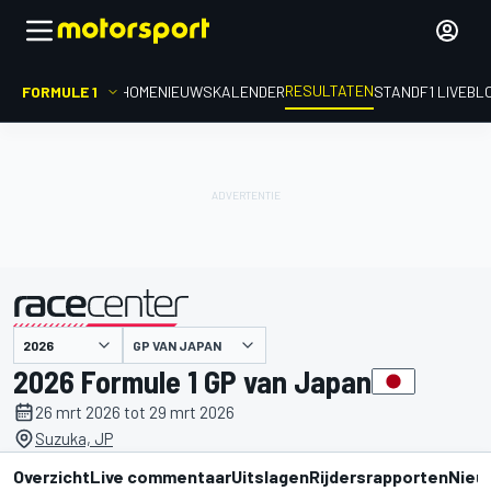
RESULTATEN
FORMULE 1
HOME
NIEUWS
KALENDER
STAND
F1 LIVEBL
GP VAN JAPAN
gepresenteerd door
2026 Formule 1 GP van Japan
26 mrt 2026 tot 29 mrt 2026
Suzuka, JP
Overzicht
Live commentaar
Uitslagen
Rijdersrapporten
Nieu