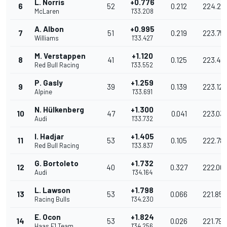
L. Norris
+0.776
6
52
0.212
224.28
McLaren
1'33.208
A. Albon
+0.995
7
51
0.219
223.75
Williams
1'33.427
M. Verstappen
+1.120
8
41
0.125
223.46
Red Bull Racing
1'33.552
P. Gasly
+1.259
9
39
0.139
223.129
Alpine
1'33.691
N. Hülkenberg
+1.300
10
47
0.041
223.031
Audi
1'33.732
I. Hadjar
+1.405
11
53
0.105
222.78
Red Bull Racing
1'33.837
G. Bortoleto
+1.732
12
40
0.327
222.00
Audi
1'34.164
L. Lawson
+1.798
13
53
0.066
221.852
Racing Bulls
1'34.230
E. Ocon
+1.824
14
53
0.026
221.791
Haas F1 Team
1'34.256