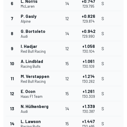
L. Norris
+0.747
6
14
S
McLaren
1'29.795
P. Gasly
+0.826
7
12
S
Alpine
1'29.874
G. Bortoleto
+0.942
8
14
S
Audi
1'29.990
I. Hadjar
+1.056
9
12
S
Red Bull Racing
1'30.104
A. Lindblad
+1.061
10
15
S
Racing Bulls
1'30.109
M. Verstappen
+1.214
11
12
S
Red Bull Racing
1'30.262
E. Ocon
+1.261
12
15
S
Haas F1 Team
1'30.309
N. Hülkenberg
+1.339
13
14
S
Audi
1'30.387
L. Lawson
+1.447
14
15
S
Racing Bulls
1'30.495