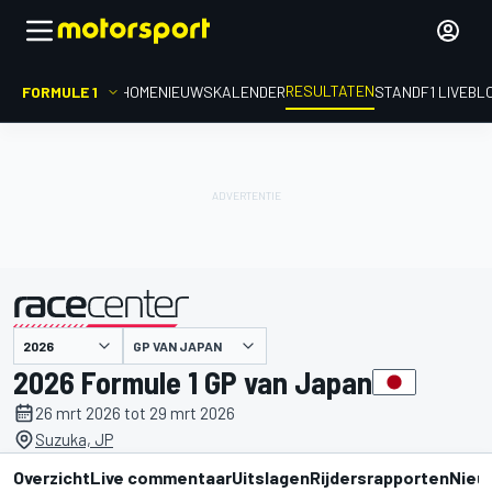
RESULTATEN
FORMULE 1
HOME
NIEUWS
KALENDER
STAND
F1 LIVEBL
GP VAN JAPAN
gepresenteerd door
2026 Formule 1 GP van Japan
26 mrt 2026 tot 29 mrt 2026
Suzuka, JP
Overzicht
Live commentaar
Uitslagen
Rijdersrapporten
Nieu