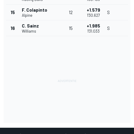
F. Colapinto
+1.579
15
12
S
Alpine
1'30.627
C. Sainz
+1.985
16
15
S
Williams
1'31.033