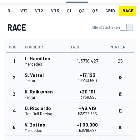
DL
VT1
VT2
VT3
Q1
Q2
Q3
GRID
RACE
RACE
Alle statistieken
POS
COUREUR
TIJD
PUNTEN
L. Hamilton
1
1:37'16.427
25
Mercedes
S. Vettel
+17.123
2
18
Ferrari
1:37'33.550
K. Raikkonen
+20.101
3
15
Ferrari
1:37'36.528
D. Ricciardo
+46.419
4
12
Red Bull Racing
1:38'02.846
V. Bottas
+1'00.000
5
10
Mercedes
1:38'16.427