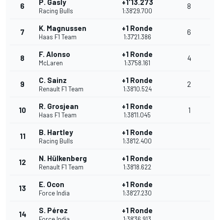
P. Gasly
+1'13.273
6
8
Racing Bulls
1:38'29.700
K. Magnussen
+1 Ronde
7
6
Haas F1 Team
1:37'21.386
F. Alonso
+1 Ronde
8
4
McLaren
1:37'58.161
C. Sainz
+1 Ronde
9
2
Renault F1 Team
1:38'10.524
R. Grosjean
+1 Ronde
10
1
Haas F1 Team
1:38'11.045
B. Hartley
+1 Ronde
11
Racing Bulls
1:38'12.400
N. Hülkenberg
+1 Ronde
12
Renault F1 Team
1:38'18.622
E. Ocon
+1 Ronde
13
Force India
1:38'27.230
S. Pérez
+1 Ronde
14
Force India
1:38'36.913