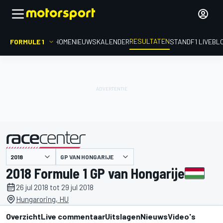
RESULTATEN
FORMULE 1
HOME
NIEUWS
KALENDER
STAND
F1 LIVEBL
GP VAN HONGARIJE
gepresenteerd door
2018 Formule 1 GP van Hongarije
26 jul 2018 tot 29 jul 2018
Hungaroring, HU
Overzicht
Live commentaar
Uitslagen
Nieuws
Video's