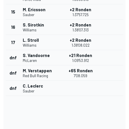
M. Ericsson
+2 Ronden
15
Sauber
1:37'57.725
S. Sirotkin
+2 Ronden
16
Williams
1:38'07.313
L. Stroll
+2 Ronden
17
Williams
1:38'08.022
S. Vandoorne
+21 Ronden
dnf
McLaren
1:09'53.912
M. Verstappen
+65 Ronden
dnf
Red Bull Racing
7'08.059
C. Leclerc
dnf
Sauber