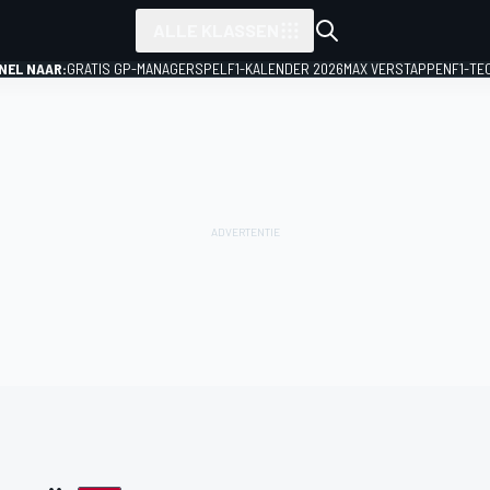
ALLE KLASSEN
NEL NAAR:
GRATIS GP-MANAGERSPEL
F1-KALENDER 2026
MAX VERSTAPPEN
F1-TE