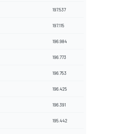
197.537
197.115
196.984
196.773
196.753
196.425
196.391
195.442