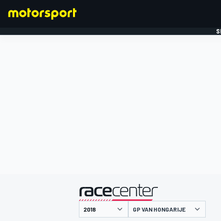
S
FORMULE 1
gepresenteerd door
GP VAN HONGARIJE