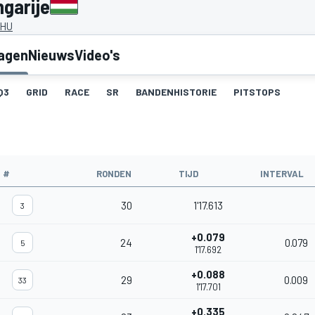
ngarije
 HU
lagen
Nieuws
Video's
Q3
GRID
RACE
SR
BANDENHISTORIE
PITSTOPS
#
RONDEN
TIJD
INTERVAL
30
1'17.613
3
+0.079
24
0.079
5
1'17.692
+0.088
29
0.009
33
1'17.701
+0.335