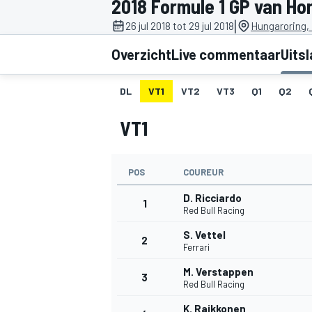
2018 Formule 1 GP van Ho
|
26 jul 2018 tot 29 jul 2018
Hungaroring,
Overzicht
Live commentaar
Uits
DL
VT1
VT2
VT3
Q1
Q2
VT1
MOTOGP
POS
COUREUR
D. Ricciardo
1
Red Bull Racing
S. Vettel
2
Ferrari
M. Verstappen
3
Red Bull Racing
K. Raikkonen