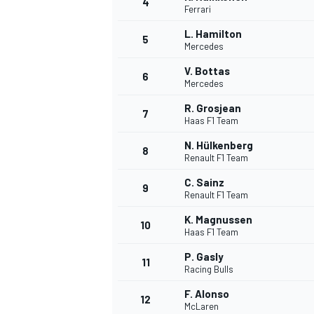
4
Ferrari
L. Hamilton
5
Mercedes
INDYCAR
V. Bottas
6
Mercedes
R. Grosjean
7
Haas F1 Team
N. Hülkenberg
8
Renault F1 Team
C. Sainz
9
Renault F1 Team
K. Magnussen
10
Haas F1 Team
P. Gasly
11
WEC
DTM
Racing Bulls
F. Alonso
12
McLaren