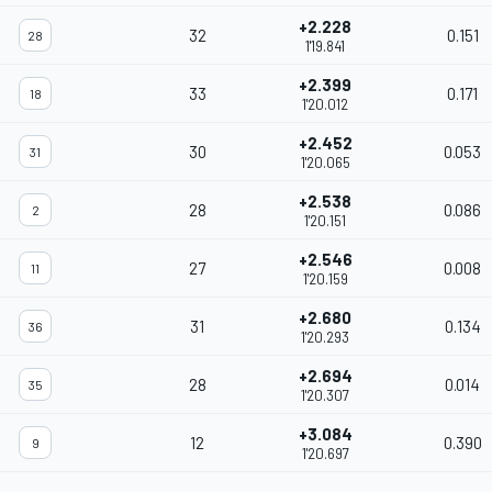
+2.228
32
0.151
28
1'19.841
+2.399
33
0.171
18
1'20.012
+2.452
30
0.053
31
1'20.065
+2.538
28
0.086
2
1'20.151
+2.546
27
0.008
11
1'20.159
+2.680
31
0.134
36
1'20.293
+2.694
28
0.014
35
1'20.307
+3.084
12
0.390
9
1'20.697