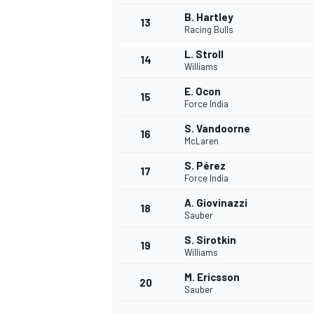
B. Hartley
13
Racing Bulls
L. Stroll
14
Williams
E. Ocon
15
Force India
S. Vandoorne
16
McLaren
S. Pérez
17
Force India
A. Giovinazzi
18
Sauber
S. Sirotkin
19
Williams
M. Ericsson
20
Sauber