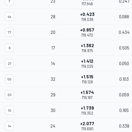
23
0.247
7
1'17.948
+0.423
28
0.088
44
1'18.036
+0.857
20
0.434
77
1'18.470
+1.362
17
0.505
8
1'18.975
+1.412
14
0.050
27
1'19.025
+1.515
32
0.103
55
1'19.128
+1.574
29
0.059
20
1'19.187
+1.739
30
0.165
10
1'19.352
+2.077
24
0.338
14
1'19.690